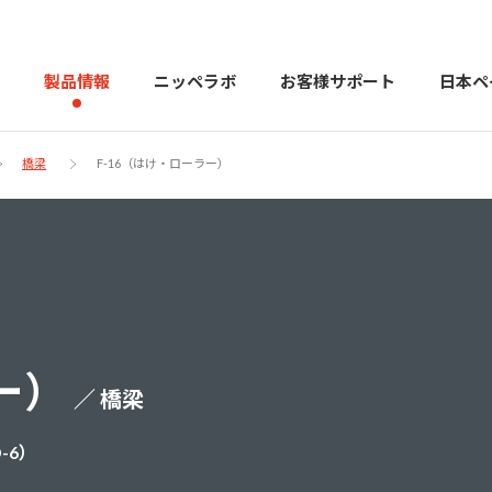
製品情報
ニッペラボ
お客様サポート
日本ペ
橋梁
F-16（はけ・ローラー）
製品を探す
PERFECT Color Design
塗料・塗
販売店様向けサイト
トップメッセージ
よくある
会社
カラーコーディネーター戸建ておすすめ配色
塗料や塗装について幅広
ー）
／ 橋梁
建築用塗料
重防食用塗料
-6）
用語集
住まいの塗
お問い合わせ
採用情報
CSR