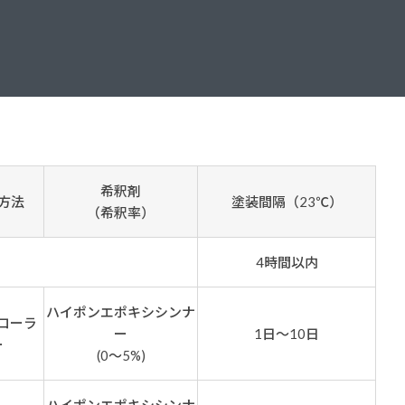
ダイヤモンドコート加盟施工店がお届けする
なのステキな家
品質重視の戸建て住宅システムはこちら
いについて
リーズ
THERMOEYE サーモアイ
ダンジオーラシステム
希釈剤
方法
塗装間隔（23℃）
MK
（希釈率）
4時間以内
ハイポンエポキシシンナ
ローラ
ー
1日～10日
ー
(0～5%)