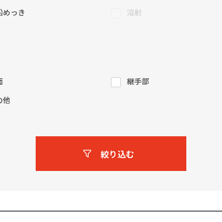
鉛めっき
溶射
面
継手部
の他
絞り込む