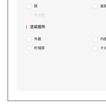
鉄
亜
その他
塗装箇所
外面
内
桁端部
そ