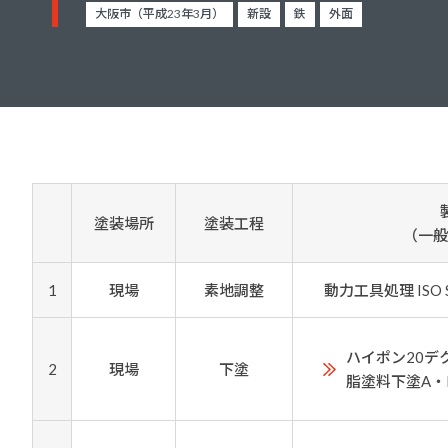
建築・重防食・自動車補修用の各分野で、
大阪市（平成23年3月）
新設
鉄
外面
塗料の開発・製造および販売を展開。全国
幅広い製品ラインナップをご用意していま
のネットワークを通じて、卓越した塗料の
す。
意匠性とコーティング技術をご提供してま
いります。
塗装場所
塗装工程
（一般
1
現場
素地調整
動力工具処理 ISO S
ハイポン20デ
2
現場
下塗
脂塗料下塗A・