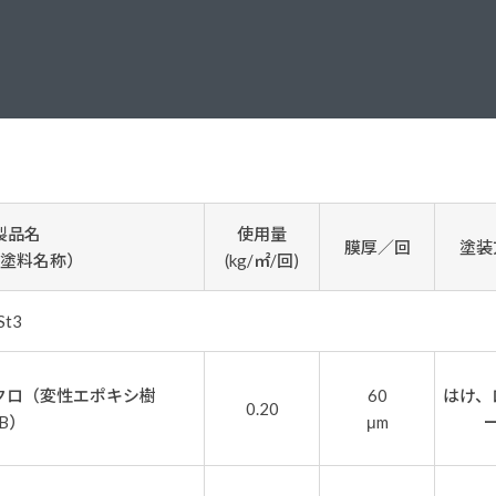
塗料に関する用語を調べることができます
ニッペマンとみん
製品特集
ご利用にあたって
個人情報の取扱
グランセラシリーズ
パーフェクトシ
プロテクトン
EMO
製品名
使用量
膜厚／回
塗装
SUSTAINA SYSTEM
グリーンループB
塗料名称）
(kg/㎡/回)
t3
クロ（変性エポキシ樹
60
はけ、
0.20
B）
μm