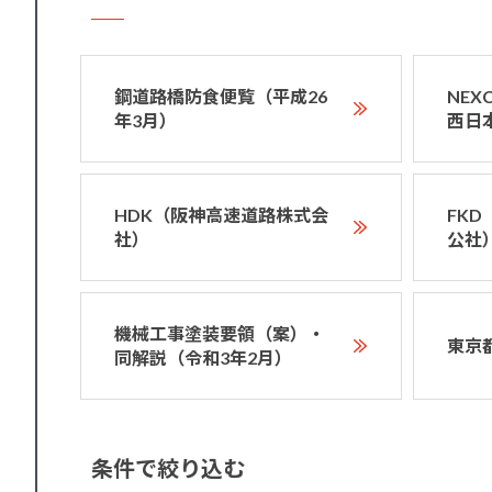
鋼道路橋防食便覧（平成26
NE
年3月）
西日
HDK（阪神高速道路株式会
FK
社）
公社
機械工事塗装要領（案）・
東京
同解説（令和3年2月）
条件で絞り込む