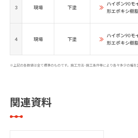
ハイポン90モ
3
現場
下塗
形エポキシ樹
ハイポン90モ
4
現場
下塗
形エポキシ樹
※上記の各数値は全て標準のものです。施工方法･施工条件等により各々多少の幅を
関連資料