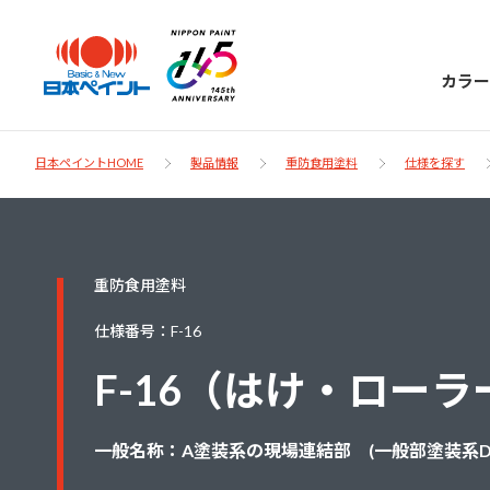
カラー
日本ペイントHOME
製品情報
重防食用塗料
仕様を探す
日本ペイント
重防食用塗料
に
お客様サポー
ニッペラボ
仕様番号：F-16
ついて
ト
F-16（はけ・ローラ
塗装をする時、施工会社へお願いする時に
製品情報
知っておくべき塗料・塗装の基礎知識をご
日本ペイントグループの一員として、建築
一般名称：A塗装系の現場連結部 (一般部塗装系D
お問い合わせにあたっては、まずは「よく
紹介します。
物や大型構造物用、自動車の補修塗装向け
あるご質問」をご参照ください。