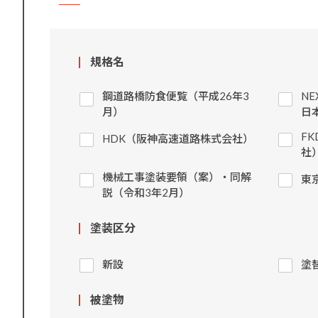
規格名
鋼道路橋防食便覧（平成26年3
N
月）
日
F
HDK（阪神高速道路株式会社）
社
機械工事塗装要領（案）・同解
東
説（令和3年2月）
塗装区分
新設
塗
被塗物