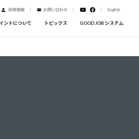
採用情報
お問い合わせ
English
イントについて
トピックス
GOOD JOB システム
装を学ぶ
実績紹介
ご質問
概要
みなさまへのお知らせ
拠点情報
く学ぶことができます
実際にどんな場所に塗られてるのか見てみましょう
家庭用塗料
自動車補修用塗料
ダイヤモンドコート
ニッペホームプロダクツの
替えガイド
ウェブサイトに移動します
活動