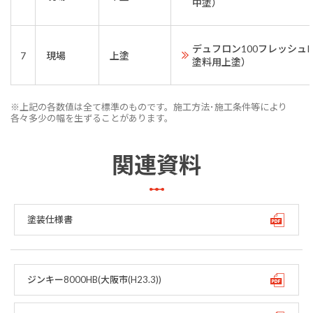
中塗）
デュフロン100フレッシュI
7
現場
上塗
塗料用上塗）
※上記の各数値は全て標準のものです。施工方法･施工条件等により
各々多少の幅を生ずることがあります。
関連資料
塗装仕様書
ジンキー8000HB(大阪市(H23.3))