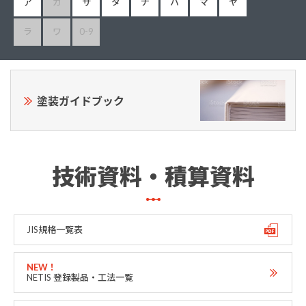
ア
カ
サ
タ
ナ
ハ
マ
ヤ
ラ
ワ
0-9
塗装ガイドブック
技術資料・積算資料
JIS規格一覧表
NETIS 登録製品・工法一覧