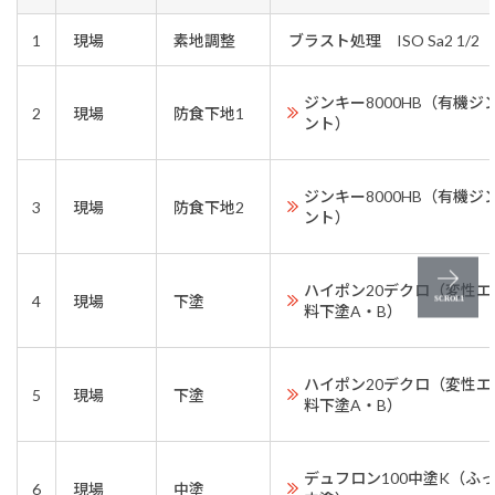
1
現場
素地調整
ブラスト処理 ISO Sa2 1/2
ジンキー8000HB（有機
2
現場
防食下地1
ント）
ジンキー8000HB（有機
3
現場
防食下地2
ント）
ハイポン20デクロ（変性
4
現場
下塗
料下塗A・B）
ハイポン20デクロ（変性
5
現場
下塗
料下塗A・B）
デュフロン100中塗K（ふ
6
現場
中塗