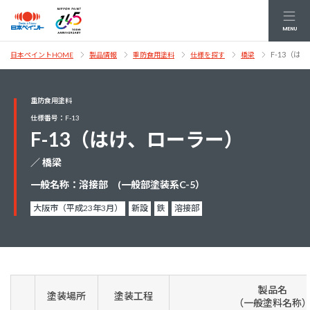
MENU
F-13（は
日本ペイントHOME
製品情報
重防食用塗料
仕様を探す
橋梁
重防食用塗料
仕様番号：F-13
F-13（はけ、ローラー）
／ 橋梁
一般名称：溶接部 (一般部塗装系C-5）
大阪市（平成23年3月）
新設
鉄
溶接部
製品名
塗装場所
塗装工程
（一般塗料名称