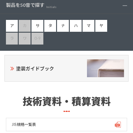
製品を50音で探す
Initials
ア
カ
サ
タ
ナ
ハ
マ
ヤ
ラ
ワ
0-9
塗装ガイドブック
技術資料・積算資料
JIS規格一覧表