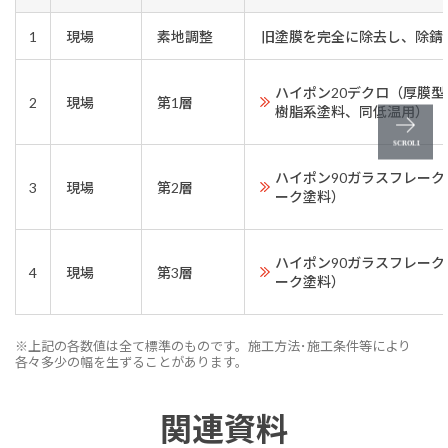
1
現場
素地調整
旧塗膜を完全に除去し、除錆
ハイポン20デクロ（厚膜
2
現場
第1層
樹脂系塗料、同低温用）
ハイポン90ガラスフレー
3
現場
第2層
ーク塗料）
ハイポン90ガラスフレー
4
現場
第3層
ーク塗料）
※上記の各数値は全て標準のものです。施工方法･施工条件等により
各々多少の幅を生ずることがあります。
関連資料