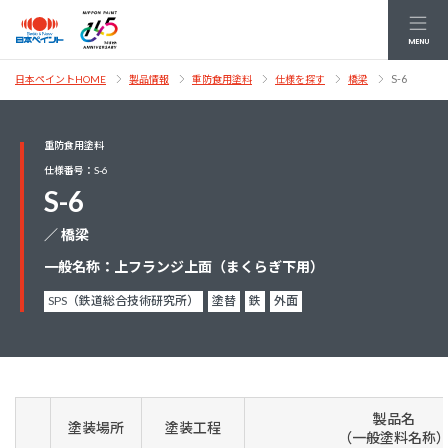
MENU
S-6
日本ペイントHOME
製品情報
重防食用塗料
仕様を探す
橋梁
重防食用塗料
仕様番号：S-6
S-6
／ 橋梁
一般名称：上フランジ上面（まくらぎ下用）
SPS（鉄道総合技術研究所）
塗替
鉄
外面
製品名
塗装場所
塗装工程
（一般塗料名称