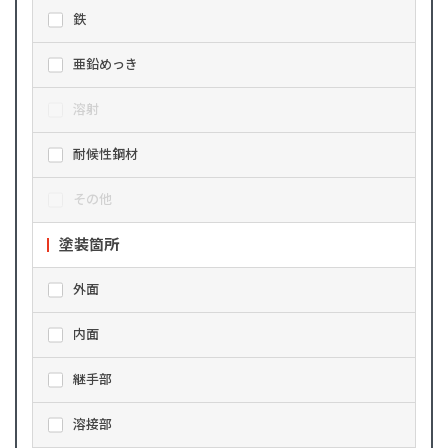
鉄
亜鉛めっき
溶射
耐候性鋼材
その他
塗装箇所
外面
内面
継手部
溶接部