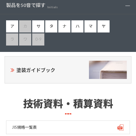
製品を50音で探す
Initials
ア
カ
サ
タ
ナ
ハ
マ
ヤ
ラ
ワ
0-9
塗装ガイドブック
技術資料・積算資料
JIS規格一覧表