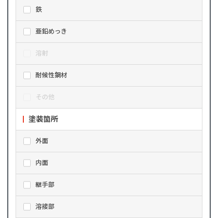
鉄
亜鉛めっき
溶射
耐候性鋼材
その他
塗装箇所
外面
内面
継手部
溶接部