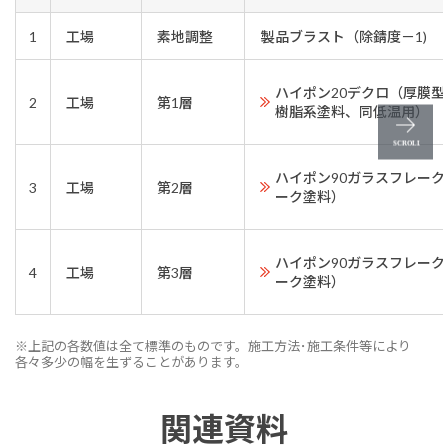
1
工場
素地調整
製品ブラスト（除錆度－1)
ハイポン20デクロ（厚膜
2
工場
第1層
樹脂系塗料、同低温用）
ハイポン90ガラスフレー
3
工場
第2層
ーク塗料）
ハイポン90ガラスフレー
4
工場
第3層
ーク塗料）
※上記の各数値は全て標準のものです。施工方法･施工条件等により
各々多少の幅を生ずることがあります。
関連資料