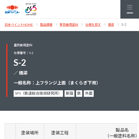
MENU
S-2
日本ペイントHOME
製品情報
重防食用塗料
仕様を探す
橋梁
重防食用塗料
仕様番号：S-2
S-2
／ 橋梁
一般名称：上フランジ上面（まくらぎ下用）
SPS（鉄道総合技術研究所）
新設
鉄
外面
製品名
塗装場所
塗装工程
（一般塗料名称