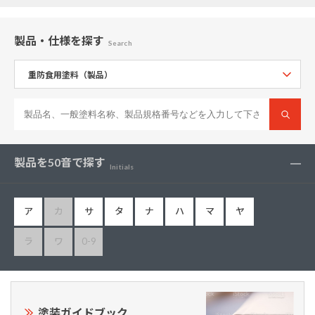
製品・仕様
を探す
Search
製品を50音で探す
Initials
ア
カ
サ
タ
ナ
ハ
マ
ヤ
ラ
ワ
0-9
塗装ガイドブック