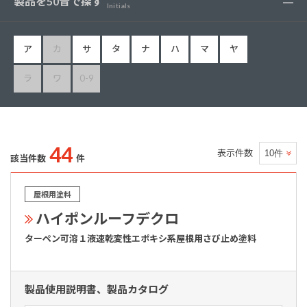
製品を50音で探す
Initials
ア
カ
サ
タ
ナ
ハ
マ
ヤ
ラ
ワ
0-9
44
表示件数
該当件数
件
屋根用塗料
ハイポンルーフデクロ
ターペン可溶１液速乾変性エポキシ系屋根用さび止め塗料
製品使用説明書、製品カタログ