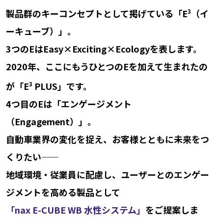
製品群の
キーコンセプトとして掲げている「E
3
（イ
ーキューブ）」。
3つのEはEasy×Exciting×Ecologyを表します。
2020年、ここにもうひとつのEを加えて生まれたの
が
「E
3
PLUS」です。
4つ目のEは「エンゲージメント
（Engagement）」。
自動車業界の変化を捉え、
お客様とともに未来をつ
くりたい⸺
地域環境・従業員に配慮し、ユーザーとの
エンゲー
ジメントを高める製品として
「nax E-CUBE WB 水性システム」
をご提案しま