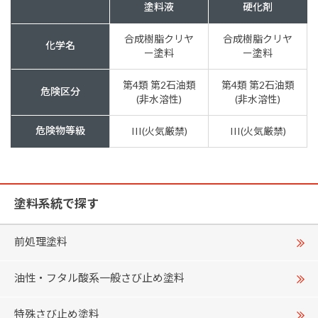
塗料液
硬化剤
合成樹脂クリヤ
合成樹脂クリヤ
化学名
ー塗料
ー塗料
第4類 第2石油類
第4類 第2石油類
危険区分
(非水溶性)
(非水溶性)
危険物等級
III(火気厳禁)
III(火気厳禁)
塗料系統で探す
前処理塗料
油性・フタル酸系一般さび止め塗料
特殊さび止め塗料