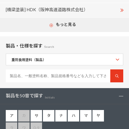
[橋梁塗装] HDK（阪神高速道路株式会社）
もっと見る
製品・仕様
を探す
Search
製品を50音で探す
Initials
ア
カ
サ
タ
ナ
ハ
マ
ヤ
ラ
ワ
0-9