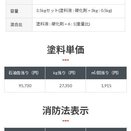
3.5kgセット(塗料液 : 硬化剤 = 3kg : 0.5kg)
容量
塗料液 : 硬化剤 = 6 : 1(重量比)
混合比
塗料単価
石油缶当り（円）
kg当り（円）
㎡/回当り（円）
95,730
27,350
1,915
消防法表示