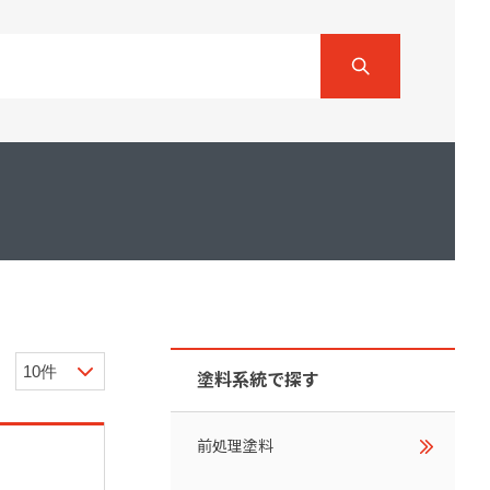
ダイヤモンドコート加盟施工店がお届けする
なのステキな家
品質重視の戸建て住宅システムはこちら
いについて
リーズ
THERMOEYE サーモアイ
ダンジオーラシステム
MK
塗料系統で探す
前処理塗料