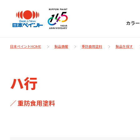
カラー
日本ペイントHOME
製品情報
重防食用塗料
製品を探す
日本ペイント
ハ行
に
お客様サポー
ニッペラボ
／ 重防食用塗料
ついて
ト
塗装をする時、施工会社へお願いする時に
製品情報
知っておくべき塗料・塗装の基礎知識をご
日本ペイントグループの一員として、建築
お問い合わせにあたっては、まずは「よく
紹介します。
物や大型構造物用、自動車の補修塗装向け
あるご質問」をご参照ください。