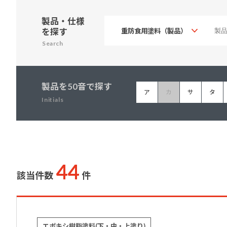
建築・重防食・自動車補修用の各分野で、
塗料の開発・製造および販売を展開。全国
製品・仕様
幅広い製品ラインナップをご用意していま
のネットワークを通じて、卓越した塗料の
を探す
す。
意匠性とコーティング技術をご提供してま
Search
いります。
製品を50音で探す
ア
カ
サ
タ
Initials
44
該当件数
件
エポキシ樹脂塗料(下・中・上塗り)