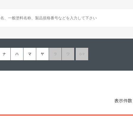
塗料に関する用語を調べることができます
ニッペマンとみん
製品特集
ご利用にあたって
個人情報の取扱
グランセラシリーズ
パーフェクトシ
ナ
ハ
マ
ヤ
ラ
ワ
0-9
プロテクトン
EMO
SUSTAINA SYSTEM
グリーンループB
表示件数