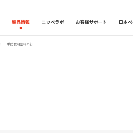
製品情報
ニッペラボ
お客様サポート
日本ペ
重防食用塗料ハ行
製品を探す
PERFECT Color Design
塗料・塗
販売店様向けサイト
トップメッセージ
よくある
会社
カラーコーディネーター戸建ておすすめ配色
塗料や塗装について幅広
建築用塗料
重防食用塗料
用語集
住まいの塗
お問い合わせ
採用情報
CSR