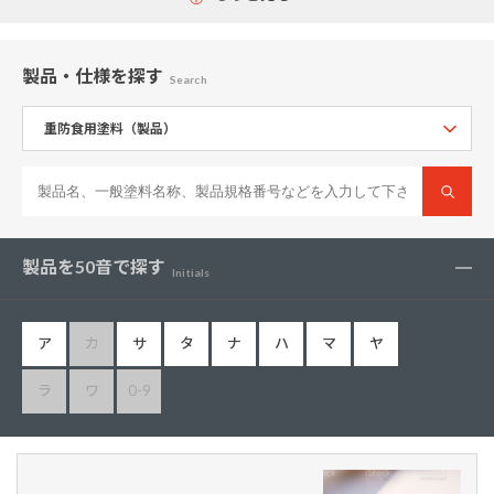
製品・仕様
を探す
Search
製品を50音で探す
Initials
ア
カ
サ
タ
ナ
ハ
マ
ヤ
ラ
ワ
0-9