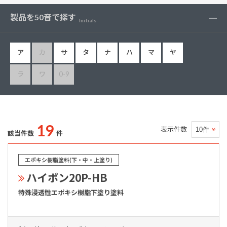
製品を50音で探す
Initials
ア
カ
サ
タ
ナ
ハ
マ
ヤ
ラ
ワ
0-9
19
表示件数
該当件数
件
エポキシ樹脂塗料(下・中・上塗り)
ハイポン20P-HB
特殊浸透性エポキシ樹脂下塗り塗料