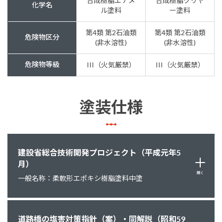
合成樹脂エナメ
合成樹脂クリヤ
化学名
ル塗料
ー塗料
第4類 第2石油類
第4類 第2石油類
危険物区分
(非水溶性)
(非水溶性)
危険物等級
III（火気厳禁）
III（火気厳禁）
塗装仕様
建設省総合技術開発プロジェクト（平成元年5
月）
開く
一般名称：柔軟形エポキシ樹脂塗料中塗
道路橋の塩害対策指針（案）・同解説（昭和59