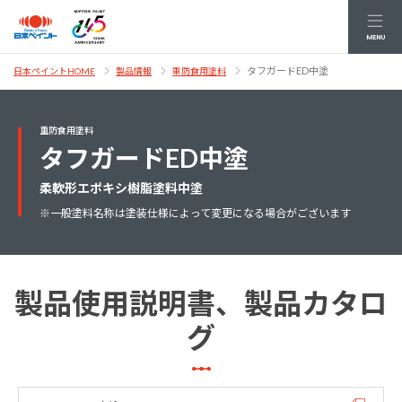
MENU
タフガードED中塗
日本ペイントHOME
製品情報
重防食用塗料
重防食用塗料
タフガードED中塗
柔軟形エポキシ樹脂塗料中塗
※一般塗料名称は塗装仕様によって変更になる場合がございます
製品使用説明書、製品カタロ
グ