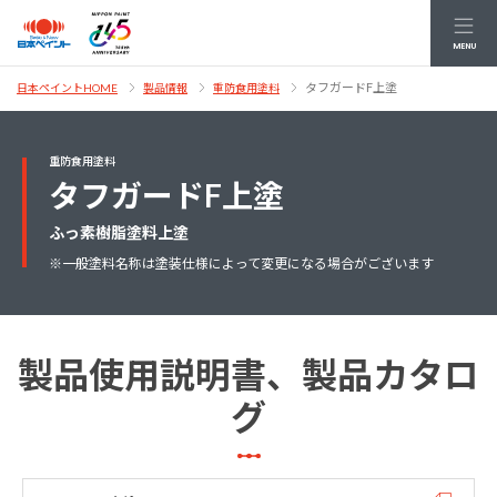
MENU
タフガードF上塗
日本ペイントHOME
製品情報
重防食用塗料
重防食用塗料
タフガードF上塗
ふっ素樹脂塗料上塗
※一般塗料名称は塗装仕様によって変更になる場合がございます
製品使用説明書、製品カタロ
グ