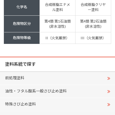
合成樹脂エナメ
合成樹脂クリヤ
化学名
ル塗料
ー塗料
第4類 第1石油類
第4類 第2石油類
危険物区分
(非水溶性)
(非水溶性)
危険物等級
II（火気厳禁）
III（火気厳禁）
塗料系統で探す
前処理塗料
油性・フタル酸系一般さび止め塗料
特殊さび止め塗料