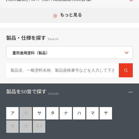
もっと見る
製品・仕様
を探す
Search
製品を50音で探す
Initials
ア
カ
サ
タ
ナ
ハ
マ
ヤ
ラ
ワ
0-9