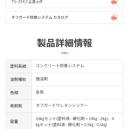
TG-314_F上塗.pdf
タフガード防食システム カタログ
製品詳細情報
コンクリート防食システム
塗料系統
強溶剤
溶剤種別
各色
色相
タフガードウレタンシンナー
希釈剤
16㎏セット(塗料液 : 硬化剤 = 14㎏ : 2㎏)、4
容量
㎏セット(塗料液 : 硬化剤 = 3.5㎏ : 0.5㎏)