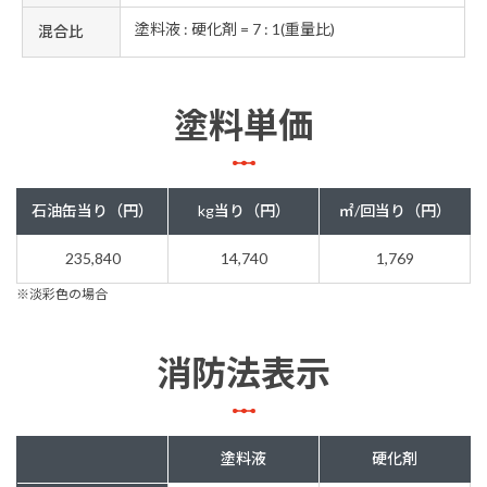
塗料液 : 硬化剤 = 7 : 1(重量比)
混合比
塗料単価
石油缶当り（円）
kg当り（円）
㎡/回当り（円）
235,840
14,740
1,769
※淡彩色の場合
消防法表示
塗料液
硬化剤