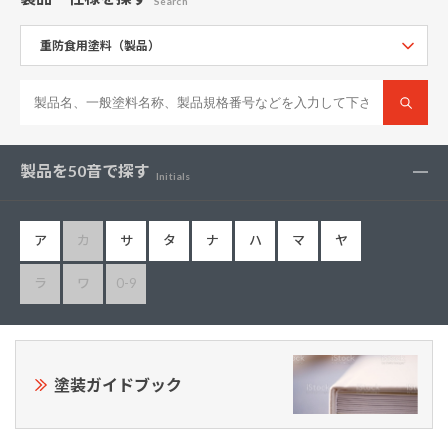
Search
製品を50音で探す
Initials
ア
カ
サ
タ
ナ
ハ
マ
ヤ
ラ
ワ
0-9
塗装ガイドブック