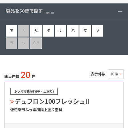
製品を50音で探す
Initials
ア
カ
サ
タ
ナ
ハ
マ
ヤ
ラ
ワ
0-9
20
表示件数
該当件数
件
ふっ素樹脂塗料(中・上塗り)
デュフロン100フレッシュII
低汚染形ふっ素樹脂上塗り塗料