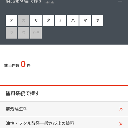
製品を50音で探す
Initials
ア
カ
サ
タ
ナ
ハ
マ
ヤ
ラ
ワ
0-9
0
該当件数
件
塗料系統で探す
前処理塗料
油性・フタル酸系一般さび止め塗料