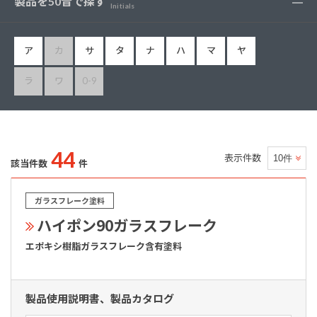
製品を50音で探す
Initials
ア
カ
サ
タ
ナ
ハ
マ
ヤ
ラ
ワ
0-9
44
表示件数
該当件数
件
ガラスフレーク塗料
ハイポン90ガラスフレーク
エポキシ樹脂ガラスフレーク含有塗料
製品使用説明書、製品カタログ