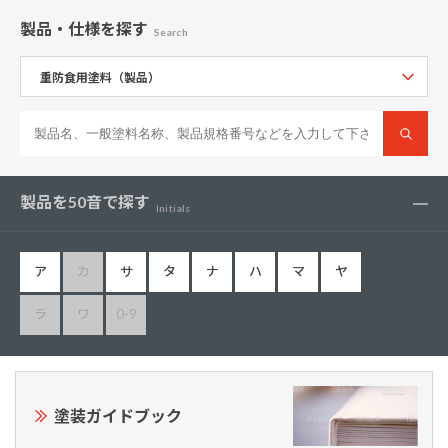
製品・仕様
を探す
Search
製品を50音で探す
Initials
ア
カ
サ
タ
ナ
ハ
マ
ヤ
ラ
ワ
0-9
塗装ガイドブック