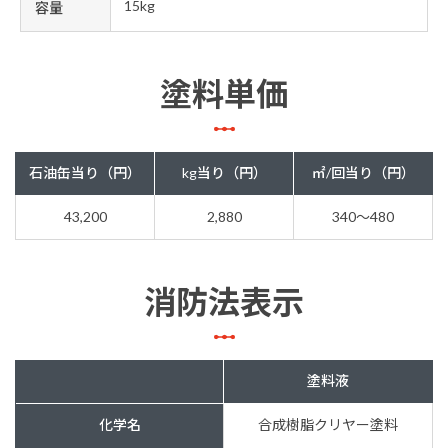
15kg
容量
塗料単価
石油缶当り（円）
kg当り（円）
㎡/回当り（円）
43,200
2,880
340～480
消防法表示
塗料液
化学名
合成樹脂クリヤー塗料