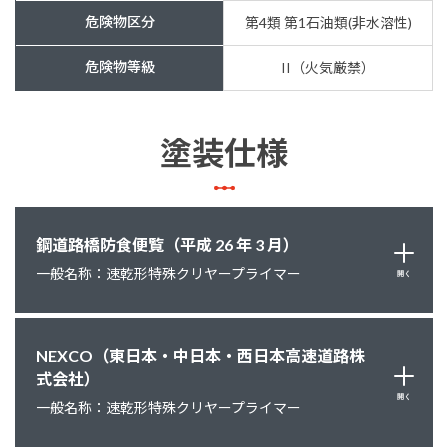
危険物区分
第4類 第1石油類(非水溶性)
危険物等級
II（火気厳禁）
塗装仕様
鋼道路橋防食便覧（平成 26 年 3 月）
一般名称：速乾形特殊クリヤープライマー
開く
NEXCO（東日本・中日本・西日本高速道路株
式会社）
開く
一般名称：速乾形特殊クリヤープライマー