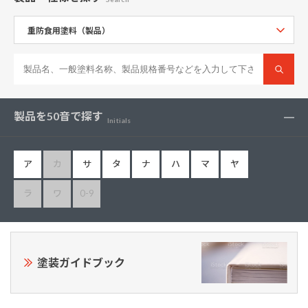
製品を50音で探す
Initials
ア
カ
サ
タ
ナ
ハ
マ
ヤ
ラ
ワ
0-9
塗装ガイドブック