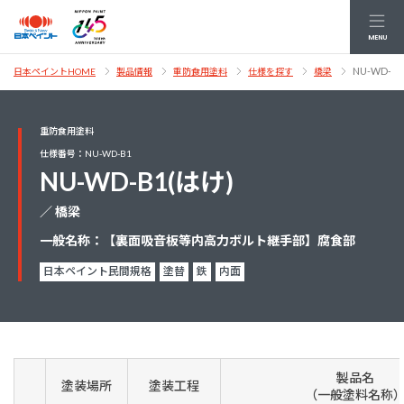
MENU
NU-WD-B
日本ペイントHOME
製品情報
重防食用塗料
仕様を探す
橋梁
重防食用塗料
仕様番号：NU-WD-B1
NU-WD-B1(はけ)
／ 橋梁
一般名称：【裏面吸音板等内高力ボルト継手部】腐食部
日本ペイント民間規格
塗替
鉄
内面
製品名
塗装場所
塗装工程
（一般塗料名称