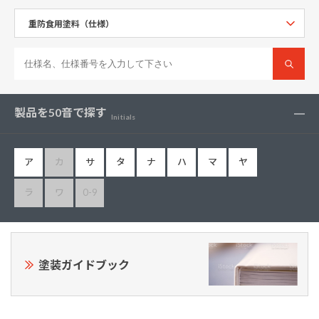
製品を50音で探す
Initials
ア
カ
サ
タ
ナ
ハ
マ
ヤ
ラ
ワ
0-9
塗装ガイドブック