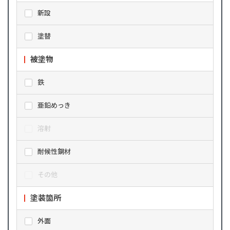
新設
塗替
被塗物
鉄
亜鉛めっき
溶射
耐候性鋼材
その他
塗装箇所
外面