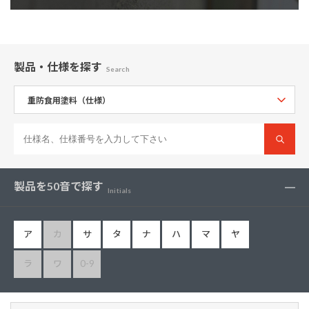
製品・仕様
を探す
Search
製品を50音で探す
Initials
ア
カ
サ
タ
ナ
ハ
マ
ヤ
ラ
ワ
0-9