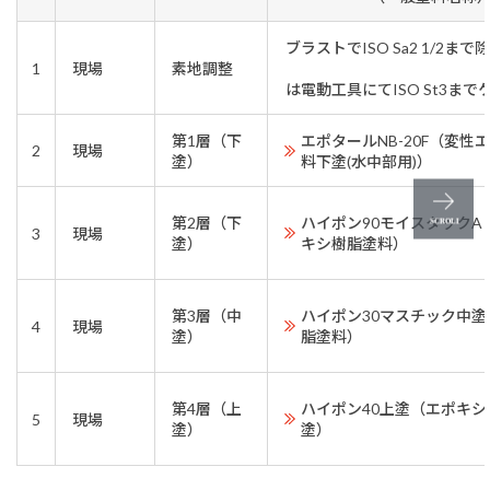
ブラストでISO Sa2 1/2
1
現場
素地調整
ブラスト処
は電動工具にてISO St3ま
第1層（下
エポタールNB-20F（変性
2
現場
塗）
料下塗(水中部用)）
第2層（下
ハイポン90モイスタックA
3
現場
塗）
キシ樹脂塗料）
第3層（中
ハイポン30マスチック中塗
4
現場
塗）
脂塗料）
第4層（上
ハイポン40上塗（エポキ
5
現場
塗）
塗）