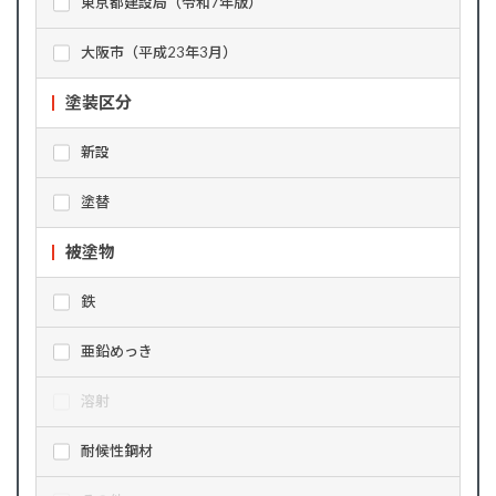
東京都建設局（令和7年版）
大阪市（平成23年3月）
塗装区分
新設
塗替
被塗物
鉄
亜鉛めっき
溶射
耐候性鋼材