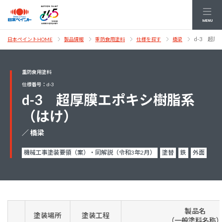
MENU
d-3 超
日本ペイントHOME
製品情報
重防食用塗料
仕様を探す
橋梁
重防食用塗料
仕様番号：d-3
d-3 超厚膜エポキシ樹脂系
（はけ）
／ 橋梁
機械工事塗装要領（案）・同解説（令和3年2月）
塗替
鉄
外面
製品名
塗装場所
塗装工程
（一般塗料名称