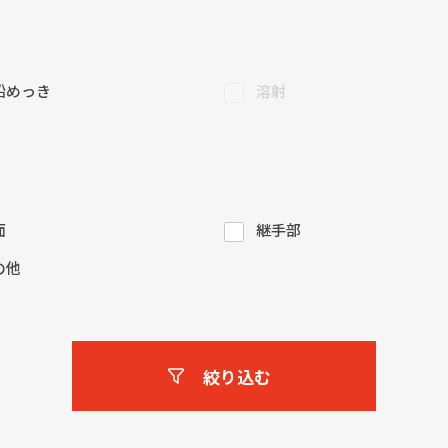
鉛めっき
溶射
面
継手部
の他
絞り込む