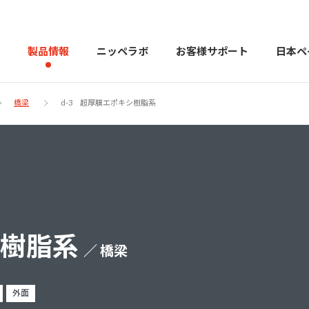
製品情報
ニッペラボ
お客様サポート
日本ペ
橋梁
d-3 超厚膜エポキシ樹脂系
製品を探す
PERFECT Color Design
塗料・塗
販売店様向けサイト
トップメッセージ
よくある
会社
カラーコーディネーター戸建ておすすめ配色
塗料や塗装について幅広
シ樹脂系
／ 橋梁
建築用塗料
重防食用塗料
用語集
住まいの塗
外面
お問い合わせ
採用情報
CSR