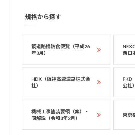
規格から探す
鋼道路橋防食便覧（平成26
NE
年3月）
西日
HDK（阪神高速道路株式会
FK
社）
公社
機械工事塗装要領（案）・
東京
同解説（令和3年2月）