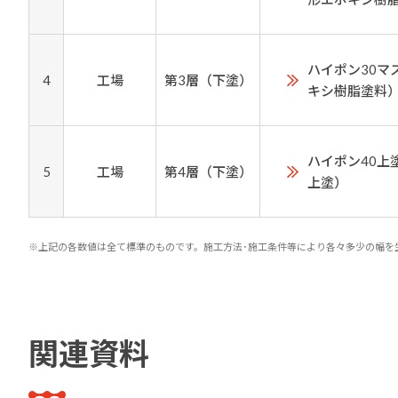
ハイポン30マ
4
工場
第3層（下塗）
キシ樹脂塗料
ハイポン40上
5
工場
第4層（下塗）
上塗）
※上記の各数値は全て標準のものです。施工方法･施工条件等により各々多少の幅を
関連資料