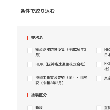
条件で絞り込む
規格名
鋼道路橋防食便覧（平成26年3
N
月）
日
F
HDK（阪神高速道路株式会社）
社
機械工事塗装要領（案）・同解
東
説（令和3年2月）
塗装区分
新設
塗