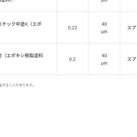
スチック中塗K（エポ
40
0.22
スプ
）
μm
塗（エポキシ樹脂塗料
40
0.2
スプ
μm
生ずることがあります。