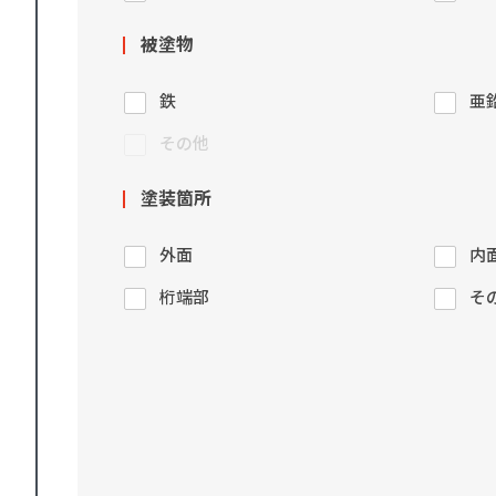
被塗物
鉄
亜
その他
塗装箇所
外面
内
桁端部
そ