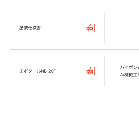
塗装仕様書
ハイポン
エポタールNB-20F
A(機械工事(