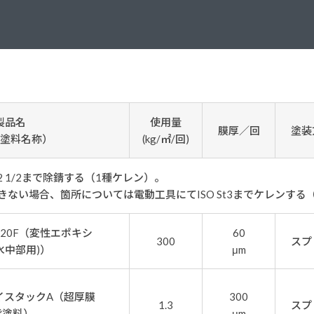
塗料に関する用語を調べることができます
ニッペマンとみん
製品特集
ご利用にあたって
個人情報の取扱
グランセラシリーズ
パーフェクトシ
製品名
使用量
膜厚／回
塗装
プロテクトン
EMO
塗料名称）
(kg/㎡/回)
SUSTAINA SYSTEM
グリーンループB
でISO Sa2 1/2まで除錆する
ない場合、箇所については電動工具にてISO St3までケレンする
-20F（変性エポキシ
60
300
スプ
水中部用)）
μm
イスタックA（超厚膜
300
1.3
スプ
脂塗料）
μm