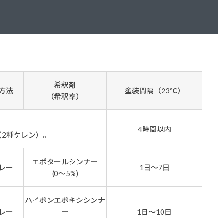
ダイヤモンドコート加盟施工店がお届けする
なのステキな家
品質重視の戸建て住宅システムはこちら
いについて
リーズ
THERMOEYE サーモアイ
希釈剤
方法
塗装間隔（23℃）
ダンジオーラシステム
（希釈率）
MK
（1種ケレン）。
4時間以内
（2種ケレン）。
エポタールシンナー
レー
1日～7日
(0～5%)
ハイポンエポキシシンナ
レー
ー
1日～10日