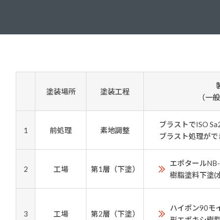
建築・重防食・自動車補修用の各分野で、
塗料の開発・製造および販売を展開。全国
幅広い製品ラインナップをご用意していま
のネットワークを通じて、卓越した塗料の
す。
意匠性とコーティング技術をご提供してま
いります。
塗装場所
塗装工程
（一般
ブラスト
1
前処理
素地調整
ブラスト処理ができ
エポタールNB
2
工場
第1層（下塗）
樹脂塗料下塗(
ハイポン90モ
3
工場
第2層（下塗）
形エポキシ樹