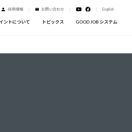
採用情報
お問い合わせ
English
イントについて
トピックス
GOOD JOB システム
装を学ぶ
実績紹介
ご質問
概要
みなさまへのお知らせ
拠点情報
く学ぶことができます
実際にどんな場所に塗られてるのか見てみましょう
家庭用塗料
自動車補修用塗料
ダイヤモンドコート
ニッペホームプロダクツの
替えガイド
ウェブサイトに移動します
活動