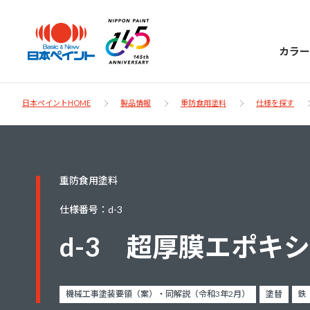
カラー
日本ペイントHOME
製品情報
重防食用塗料
仕様を探す
日本ペイント
重防食用塗料
に
お客様サポー
ニッペラボ
仕様番号：d-3
ついて
ト
d-3 超厚膜エポキ
塗装をする時、施工会社へお願いする時に
製品情報
知っておくべき塗料・塗装の基礎知識をご
日本ペイントグループの一員として、建築
お問い合わせにあたっては、まずは「よく
機械工事塗装要領（案）・同解説（令和3年2月）
塗替
鉄
紹介します。
物や大型構造物用、自動車の補修塗装向け
あるご質問」をご参照ください。