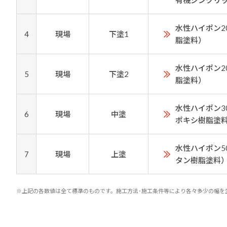
有機ジンクリ
水性ハイポン2
4
現場
下塗1
脂塗料）
水性ハイポン2
5
現場
下塗2
脂塗料）
水性ハイポン3
6
現場
中塗
ポキシ樹脂塗
水性ハイポン5
7
現場
上塗
タン樹脂塗料
※上記の各数値は全て標準のものです。施工方法･施工条件等により各々多少の幅を