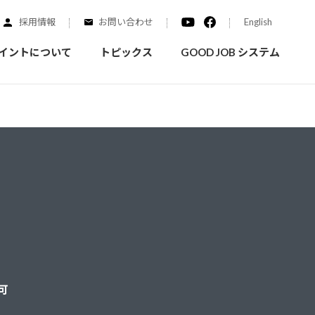
採用情報
お問い合わせ
English
イントについて
トピックス
GOOD JOB システム
装を学ぶ
実績紹介
ご質問
概要
みなさまへのお知らせ
拠点情報
く学ぶことができます
実際にどんな場所に塗られてるのか見てみましょう
家庭用塗料
自動車補修用塗料
ダイヤモンドコート
可
ニッペホームプロダクツの
替えガイド
ウェブサイトに移動します
活動