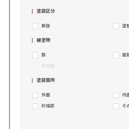
塗装区分
新設
塗
被塗物
鉄
亜
その他
塗装箇所
外面
内
桁端部
そ