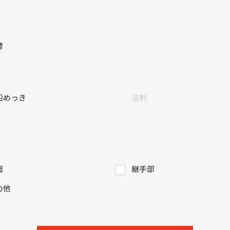
替
鉛めっき
溶射
面
継手部
の他