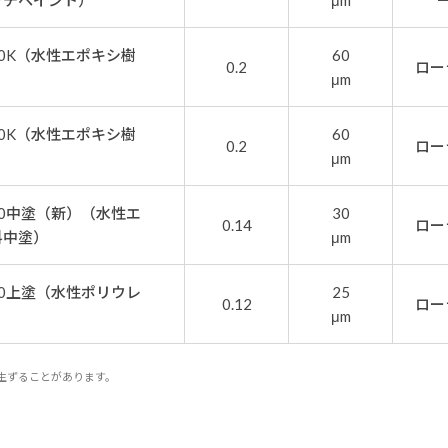
ッチペイント）
μm
0K（水性エポキシ樹
60
0.2
ロー
μm
0K（水性エポキシ樹
60
0.2
ロー
μm
0中塗（新）（水性エ
30
0.14
ロー
料中塗）
μm
0上塗（水性ポリウレ
25
0.12
ロー
）
μm
生ずることがあります。