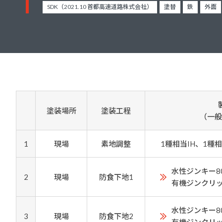
建築・重防食・自動車補修用の各分野で、
SDK（2021.10 首都高速道路株式会社）
塗替
鉄
外面
塗料の開発・製造および販売を展開。全国
幅広い製品ラインナップをご用意していま
のネットワークを通じて、卓越した塗料の
す。
意匠性とコーティング技術をご提供してま
いります。
塗装場所
塗装工程
（一般
1
現場
素地調整
1種相当IH、1種
水性ジンキー8
2
現場
防食下地1
有機ジンクリ
水性ジンキー8
3
現場
防食下地2