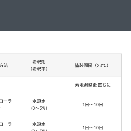
ダイヤモンドコート加盟施工店がお届けする
なのステキな家
品質重視の戸建て住宅システムはこちら
いについて
リーズ
THERMOEYE サーモアイ
ダンジオーラシステム
希釈剤
方法
塗装間隔（23℃）
MK
（希釈率）
素地調整後 直ちに
ローラ
水道水
1日～10日
ー
(0～5%)
ローラ
水道水
1日～10日