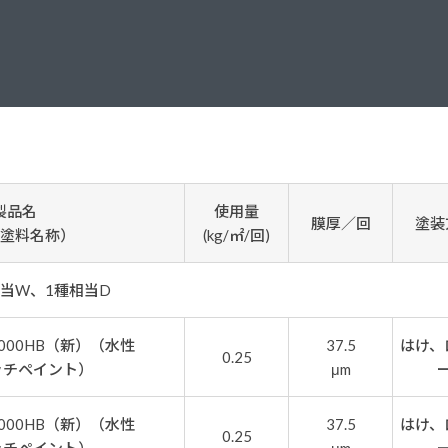
塗料に関する用語を調べることができます
ニッペマンとみん
製品特集
ご利用にあたって
個人情報の取扱
グランセラシリーズ
パーフェクトシ
プロテクトン
EMO
製品名
使用量
膜厚／回
塗装
SUSTAINA SYSTEM
グリーンループB
塗料名称）
(kg/㎡/回)
相当W、1種相当D
000HB（新）（水性
37.5
はけ、
0.25
ッチペイント）
μm
000HB（新）（水性
37.5
はけ、
0.25