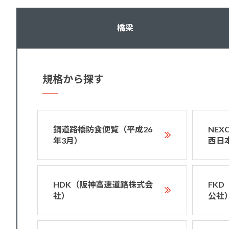
橋梁
規格から探す
鋼道路橋防食便覧（平成26
NE
年3月）
西日
HDK（阪神高速道路株式会
FK
社）
公社