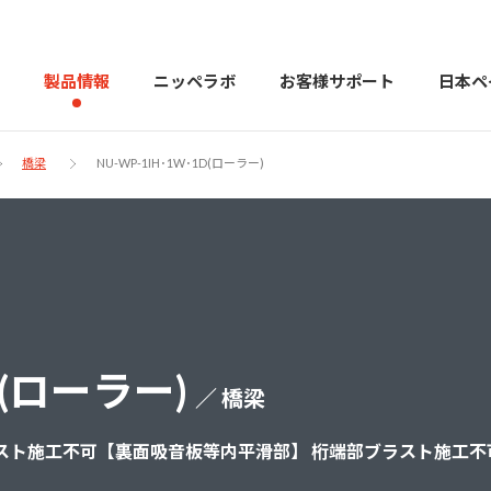
製品情報
ニッペラボ
お客様サポート
日本ペ
橋梁
NU-WP-1IH･1W･1D(ローラー)
製品を探す
PERFECT Color Design
塗料・塗
販売店様向けサイト
トップメッセージ
よくある
会社
カラーコーディネーター戸建ておすすめ配色
塗料や塗装について幅広
D(ローラー)
／ 橋梁
建築用塗料
重防食用塗料
スト施工不可【裏面吸音板等内平滑部】 桁端部ブラスト施工不
用語集
住まいの塗
お問い合わせ
採用情報
CSR