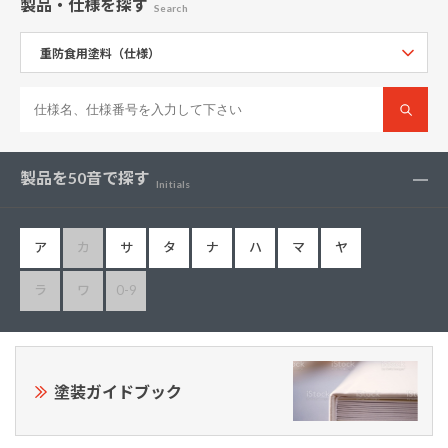
製品・仕様
を探す
Search
製品を50音で探す
Initials
ア
カ
サ
タ
ナ
ハ
マ
ヤ
ラ
ワ
0-9
塗装ガイドブック