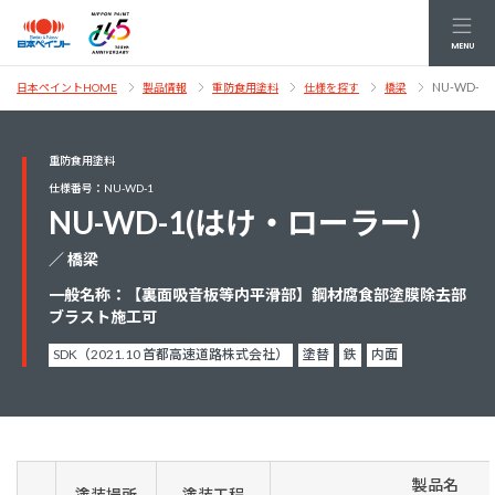
MENU
NU-WD-
日本ペイントHOME
製品情報
重防食用塗料
仕様を探す
橋梁
重防食用塗料
仕様番号：NU-WD-1
NU-WD-1(はけ・ローラー)
／ 橋梁
一般名称：【裏面吸音板等内平滑部】鋼材腐食部塗膜除去部
ブラスト施工可
SDK（2021.10 首都高速道路株式会社）
塗替
鉄
内面
製品名
塗装場所
塗装工程