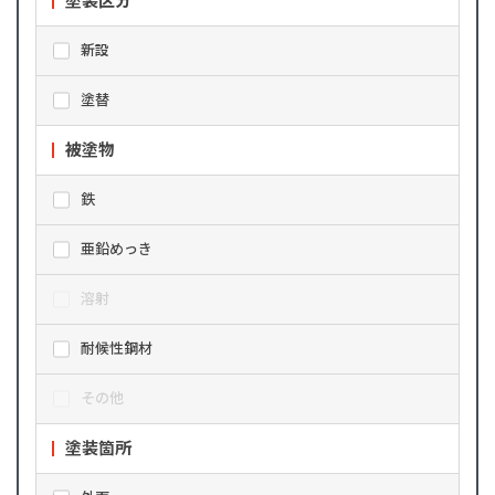
塗装区分
新設
塗替
被塗物
鉄
亜鉛めっき
溶射
耐候性鋼材
その他
塗装箇所