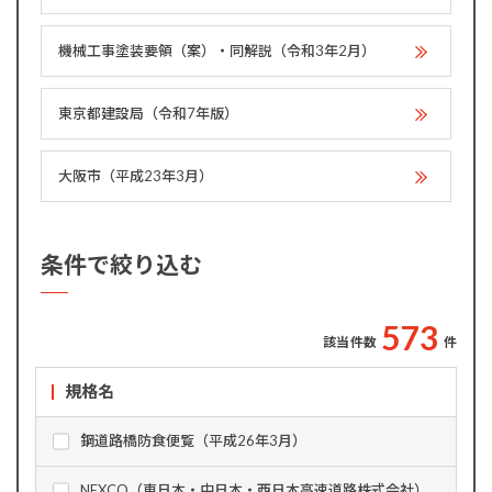
機械工事塗装要領（案）・同解説（令和3年2月）
東京都建設局（令和7年版）
大阪市（平成23年3月）
条件で絞り込む
5
7
3
該当件数
件
規格名
鋼道路橋防食便覧（平成26年3月）
NEXCO（東日本・中日本・西日本高速道路株式会社）