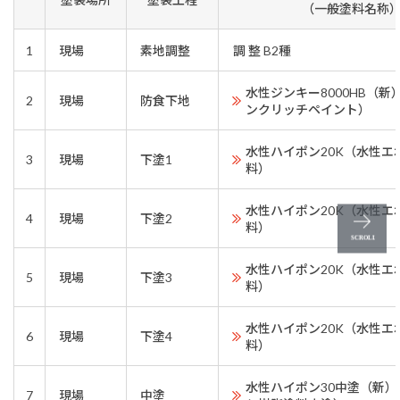
（一般塗料名称
1
現場
素地調整
調 整 B2種
水性ジンキー8000HB（
2
現場
防食下地
ンクリッチペイント）
水性ハイポン20K（水性エ
3
現場
下塗1
料）
水性ハイポン20K（水性エ
4
現場
下塗2
料）
水性ハイポン20K（水性エ
5
現場
下塗3
料）
水性ハイポン20K（水性エ
6
現場
下塗4
料）
水性ハイポン30中塗（新
7
現場
中塗