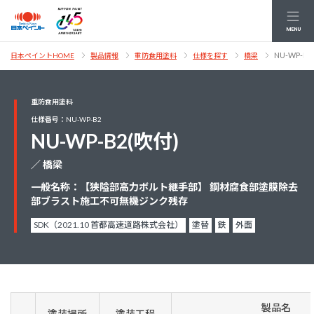
MENU
NU-WP-B2
日本ペイントHOME
製品情報
重防食用塗料
仕様を探す
橋梁
重防食用塗料
仕様番号：NU-WP-B2
NU-WP-B2(吹付)
／ 橋梁
一般名称：【狭隘部高力ボルト継手部】 鋼材腐食部塗膜除去
部ブラスト施工不可無機ジンク残存
SDK（2021.10 首都高速道路株式会社）
塗替
鉄
外面
製品名
塗装場所
塗装工程