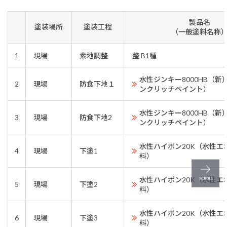
製品名
塗装場所
塗装工程
（一般塗料名称
1
現場
素地調整
整 B1種
水性ジンキー8000HB（
2
現場
防食下地１
ンクリッチペイント）
水性ジンキー8000HB（
3
現場
防食下地2
ンクリッチペイント）
水性ハイポン20K（水性エ
4
現場
下塗1
料）
水性ハイポン20K（水性エ
5
現場
下塗2
料）
水性ハイポン20K（水性エ
6
現場
下塗3
料）