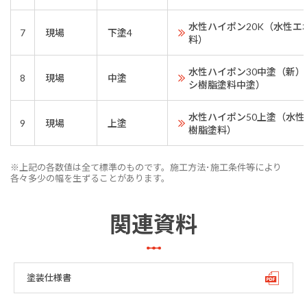
水性ハイポン20K（水性エ
7
現場
下塗4
料）
水性ハイポン30中塗（新
8
現場
中塗
シ樹脂塗料中塗）
水性ハイポン50上塗（水
9
現場
上塗
樹脂塗料）
※上記の各数値は全て標準のものです。施工方法･施工条件等により
各々多少の幅を生ずることがあります。
関連資料
塗装仕様書