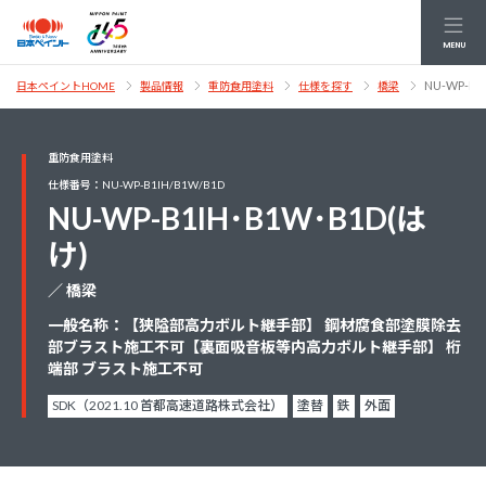
MENU
NU-WP-B1
日本ペイントHOME
製品情報
重防食用塗料
仕様を探す
橋梁
重防食用塗料
仕様番号：NU-WP-B1IH/B1W/B1D
NU-WP-B1IH･B1W･B1D(は
け)
／ 橋梁
一般名称：【狭隘部高力ボルト継手部】 鋼材腐食部塗膜除去
部ブラスト施工不可【裏面吸音板等内高力ボルト継手部】 桁
端部 ブラスト施工不可
SDK（2021.10 首都高速道路株式会社）
塗替
鉄
外面