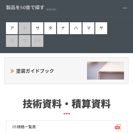
製品を50音で探す
Initials
ア
カ
サ
タ
ナ
ハ
マ
ヤ
ラ
ワ
0-9
塗装ガイドブック
技術資料・積算資料
JIS規格一覧表