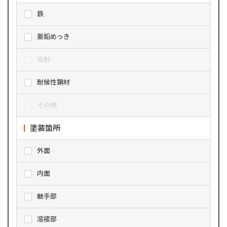
鉄
亜鉛めっき
溶射
耐候性鋼材
その他
塗装箇所
外面
内面
継手部
溶接部