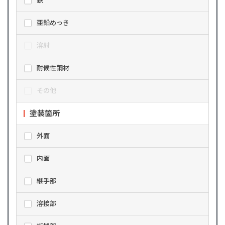
鉄
亜鉛めっき
溶射
耐候性鋼材
その他
塗装箇所
外面
内面
継手部
溶接部