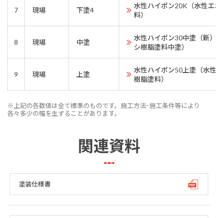
水性ハイポン20K（水性エ
7
現場
下塗4
料）
水性ハイポン30中塗（新
8
現場
中塗
シ樹脂塗料中塗）
水性ハイポン50上塗（水
9
現場
上塗
樹脂塗料）
※上記の各数値は全て標準のものです。施工方法･施工条件等により
各々多少の幅を生ずることがあります。
関連資料
塗装仕様書