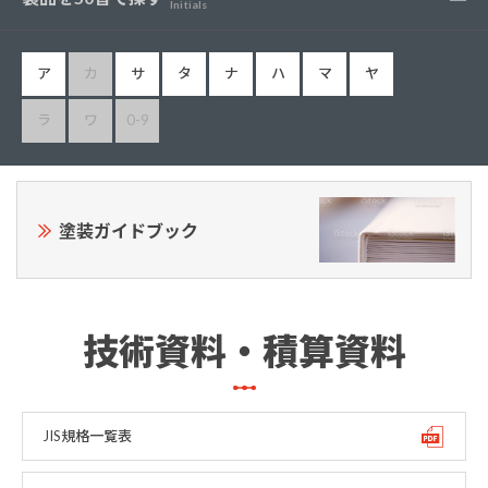
Initials
ア
カ
サ
タ
ナ
ハ
マ
ヤ
ラ
ワ
0-9
塗装ガイドブック
技術資料・積算資料
JIS規格一覧表