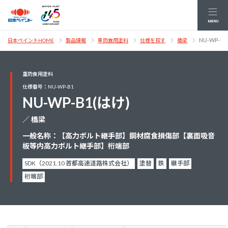
MENU
NU-WP-B1
日本ペイントHOME
製品情報
重防食用塗料
仕様を探す
橋梁
重防食用塗料
仕様番号：NU-WP-B1
NU-WP-B1(はけ)
／ 橋梁
一般名称：【高力ボルト継手部】鋼材腐食損傷部【裏面吸音
板等内高力ボルト継手部】桁端部
SDK（2021.10 首都高速道路株式会社）
塗替
鉄
継手部
桁端部