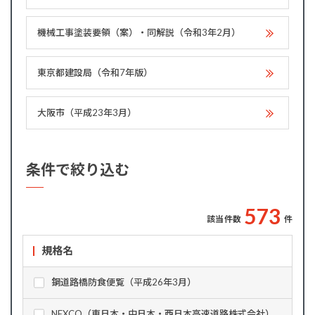
機械工事塗装要領（案）・同解説（令和3年2月）
東京都建設局（令和7年版）
大阪市（平成23年3月）
条件で絞り込む
5
7
3
該当件数
件
規格名
鋼道路橋防食便覧（平成26年3月）
NEXCO（東日本・中日本・西日本高速道路株式会社）