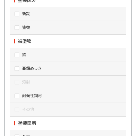
塗装区分
新設
塗替
被塗物
鉄
亜鉛めっき
溶射
耐候性鋼材
その他
塗装箇所