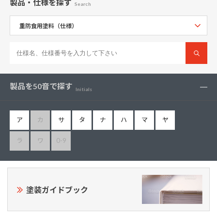
製品・仕様
を探す
Search
製品を50音で探す
Initials
ア
カ
サ
タ
ナ
ハ
マ
ヤ
ラ
ワ
0-9
塗装ガイドブック