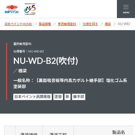
MENU
NU-WD-B
日本ペイントHOME
製品情報
重防食用塗料
仕様を探す
橋梁
重防食用塗料
仕様番号：NU-WD-B2
NU-WD-B2(吹付)
／ 橋梁
一般名称：【裏面吸音板等内高力ボルト継手部】塩化ゴム系
塗装部
日本ペイント民間規格
塗替
鉄
継手部
製品名
塗装場所
塗装工程