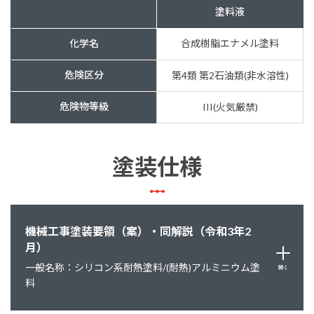
塗料液
化学名
合成樹脂エナメル塗料
危険区分
第4類 第2石油類(非水溶性)
危険物等級
III(火気厳禁)
塗装仕様
機械工事塗装要領（案）・同解説（令和3年2
月）
一般名称：シリコン系耐熱塗料/(耐熱)アルミニウム塗
開く
料