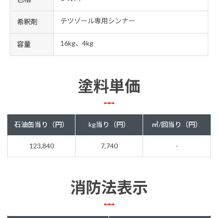
テツゾール専用シンナー
希釈剤
16kg、4kg
容量
塗料単価
石油缶当り（円）
kg当り（円）
㎡/回当り（円）
123,840
7,740
-
消防法表示