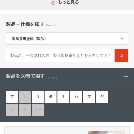
もっと見る
製品・仕様
を探す
Search
製品を50音で探す
Initials
ア
カ
サ
タ
ナ
ハ
マ
ヤ
ラ
ワ
0-9