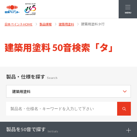
MENU
建築用塗料タ行
日本ペイントHOME
製品情報
建築用塗料
建築用塗料 50音検索「タ」
製品・仕様
を探す
Search
製品を
50音で探す
Initials