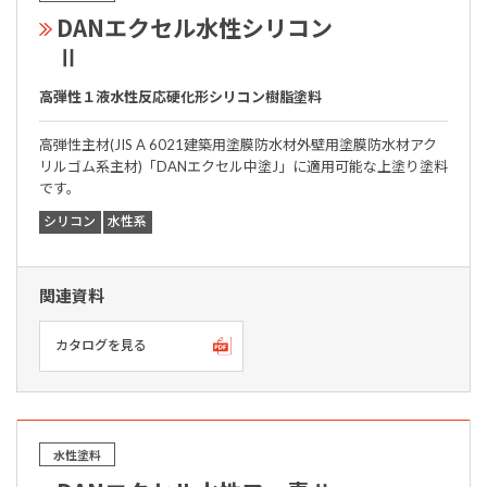
DANエクセル水性シリコン
Ⅱ
高弾性１液水性反応硬化形シリコン樹脂塗料
高弾性主材(JIS A 6021建築用塗膜防水材外壁用塗膜防水材アク
リルゴム系主材)「DANエクセル中塗J」に適用可能な上塗り塗料
です。
シリコン
水性系
関連資料
カタログを見る
水性塗料