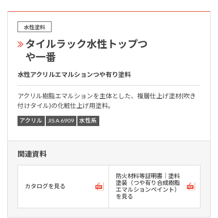
水性塗料
タイルラック水性トップつ
や一番
水性アクリルエマルションつや有り塗料
アクリル樹脂エマルションを主体とした、複層仕上げ塗材(吹き
付けタイル)の化粧仕上げ用塗料。
アクリル
JIS A 6909
水性系
関連資料
防火材料等証明書｜塗料
塗装（つや有り合成樹脂
カタログを見る
エマルションペイント）
を見る