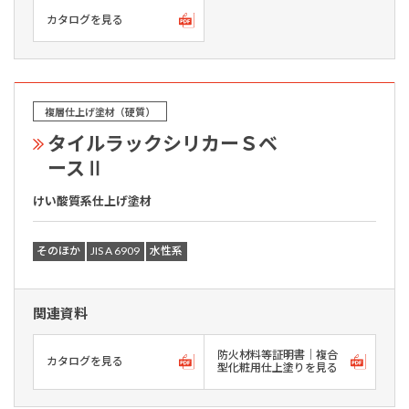
カタログを見る
複層仕上げ塗材（硬質）
タイルラックシリカーＳベ
ースⅡ
けい酸質系仕上げ塗材
そのほか
JIS A 6909
水性系
関連資料
防火材料等証明書｜複合
カタログを見る
型化粧用仕上塗りを見る