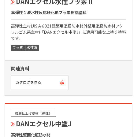
DANエクセル水性フッ素Ⅱ
高弾性１液水性反応硬化形フッ素樹脂塗料
高弾性主材(JIS A 6021建築用塗膜防水材外壁用塗膜防水材アク
リルゴム系主材)「DANエクセル中塗J」に適用可能な上塗り塗料
です。
フッ素
水性系
関連資料
カタログを見る
複層仕上げ塗材（弾性）
DANエクセル中塗J
高弾性壁面化粧防水材