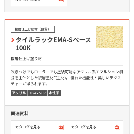
複層仕上げ塗材（硬質）
タイルラックEMA-Sベース
100K
複層仕上げ塗り材
吹きつけでもローラーでも塗装可能なアクリル系エマルション樹
脂を主体とした複層塗材E(主材)。 優れた機能性と美しいテクス
チャーが得られます。
アクリル
JIS A 6909
水性系
関連資料
カタログを見る
カタログを見る