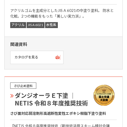
アクリルゴムを主成分としたJIS A 6021の中塗り塗料。 防水と
化粧。2つの機能をもった「美しい実力派」。
アクリル
JIS A 6021
水性系
関連資料
カタログを見る
さび止め塗料
ダンジオーラＥ下塗 ｜
NETIS 令和８年度推奨技術
さび面対応弱溶剤形高遮断性変性エポキシ樹脂下塗り塗料
【NETIS 令和８年度推奨技術（新技術活用スキーム検討会議