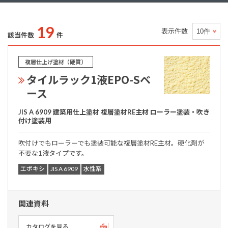
19
表示件数
該当件数
件
複層仕上げ塗材（硬質）
タイルラック1液EPO-Sベ
ース
JIS A 6909 建築用仕上塗材 複層塗材RE主材 ローラー塗装・吹き
付け塗装用
吹付けでもローラーでも塗装可能な複層塗材RE主材。硬化剤が
不要な1液タイプです。
エポキシ
JIS A 6909
水性系
関連資料
カタログを見る