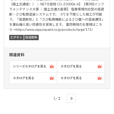
（国土交通省）） ｜ NETIS登録 CG-250006-A】【第9回インフ
ラメンテナンス大賞 ｜ 国土交通大臣賞】 塩害環境対応型の高遮
断・さび転換塗装システムです。 -5℃を下限とした施工が可能
で、「高遮断性」と「さび転換機能によるさび面への塗装適性」
を兼ね備え高い防食性を実現します。 重防領域のお客様はこち
ら→https://www.nipponpaint.co.jp/products/large/171/
エポキシ
弱溶剤系
関連資料
シリーズカタログを見る
カタログを見る
カタログを見る
カタログを見る
1／2