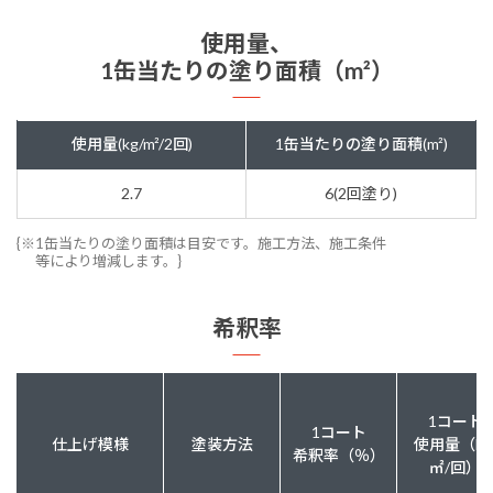
使用量、
1缶当たりの塗り面積（m²）
使用量(kg/m²/2回)
1缶当たりの塗り面積(m²)
2.7
6(2回塗り)
{※1缶当たりの塗り面積は目安です。施工方法、施工条件
等により増減します。}
希釈率
1コート
1コート
仕上げ模様
塗装方法
使用量（kg
希釈率（％）
㎡/回）