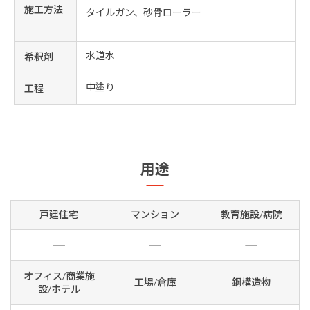
施工方法
タイルガン、砂骨ローラー
水道水
希釈剤
中塗り
工程
用途
戸建住宅
マンション
教育施設/病院
オフィス/商業施
工場/倉庫
鋼構造物
設/ホテル