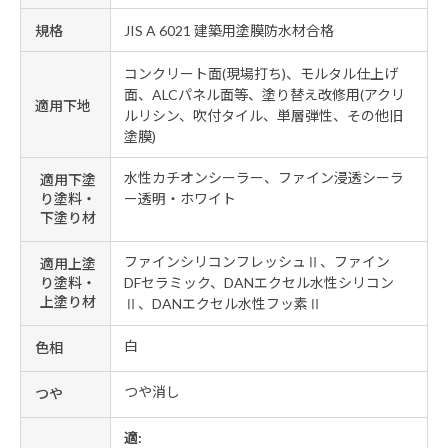
規格
JIS A 6021 建築用塗膜防水材合格
コンクリート面(現場打ち)、モルタル仕上げ
面、ALCパネル面等、塗り替え改修用(アクリ
適用下地
ルリシン、吹付タイル、単層弾性、その他旧
塗膜)
水性カチオンシーラー、ファイン浸透シーラ
適用下塗
り塗料・
ー透明・ホワイト
下塗り材
ファインシリコンフレッシュⅡ、ファイン
適用上塗
り塗料・
DFセラミック、DANエクセル水性シリコン
上塗り材
Ⅱ、DANエクセル水性フッ素Ⅱ
白
色相
つや消し
つや
適: