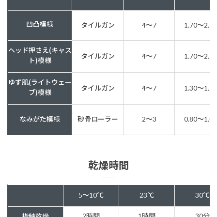
凹凸模様
タイルガン
4〜7
1.70〜2.10
ヘッド押さえ(キャス
タイルガン
4〜7
1.70〜2.10
ト)模様
ゆず肌(ライトウェー
タイルガン
4〜7
1.30〜1.50
ブ)模様
なみがた模様
砂骨ローラー
2〜3
0.80〜1.00
乾燥時間
5～10℃
23℃
30℃
2時間
1時間
30分
指触乾燥