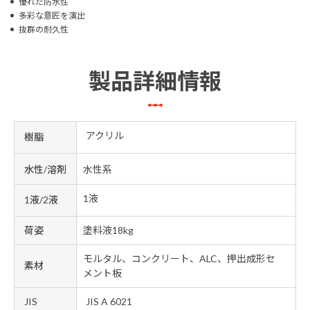
優れた防水性
多彩な意匠を演出
抜群の耐久性
製品詳細情報
アクリル
樹脂
水性/溶剤
水性系
1液
1液/2液
荷姿
塗料液18kg
モルタル、コンクリート、ALC、押出成形セ
素材
メント板
JIS
JIS A 6021