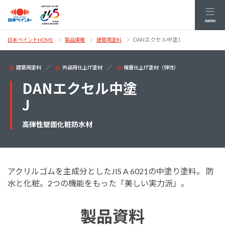
MENU
DANエクセル中塗J
日本ペイントHOME
製品情報
建築用塗料
建築用塗料
外装用仕上げ塗材
複層仕上げ塗材（弾性）
DANエクセル中塗
J
高弾性壁面化粧防水材
アクリルゴムを主成分としたJIS A 6021の中塗り塗料。 防
水と化粧。2つの機能をもった「美しい実力派」。
製品資料