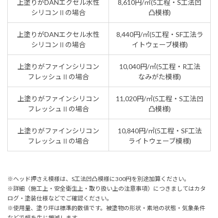
上塗りがDANエクセル水性
8,610円/㎡(5工程・S工法凹
シリコンⅡの場合
凸模様)
上塗りがDANエクセル水性
8,440円/㎡(5工程・SF工法ラ
シリコンⅡの場合
イトウェーブ模様)
上塗りがファインシリコン
10,040円/㎡(5工程・R工法
フレッシュⅡの場合
なみがた模様)
上塗りがファインシリコン
11,020円/㎡(5工程・S工法凹
フレッシュⅡの場合
凸模様)
上塗りがファインシリコン
10,840円/㎡(5工程・SF工法
フレッシュⅡの場合
ライトウェーブ模様)
※ヘッド押さえ模様は、S工法凹凸模様に300円を別途加算ください。
※詳細（施工上・安全衛生上・取り扱い上の注意事項）につきましてはカタ
ログ・塗装仕様などでご確認ください。
※使用量、塗り坪は標準的数値です。被塗物の形状・素地の状態・気象条件
などで幅を生じ増減します。