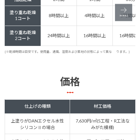
塗り重ね乾燥
8時間以上
4時間以上
3時間以
1コート
塗り重ね乾燥
24時間以上
16時間以上
16時間以
2コート
{※乾燥時間は目安です。使用量、通風、湿度および素地の状態によって異な
ります。}
価格
仕上げの種類
材工価格
上塗りがDANエクセル水性
7,630円/㎡(5工程・R工法な
シリコンⅡの場合
みがた模様)