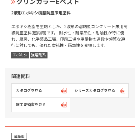
クリンカラーEベスト
2液形エポキシ樹脂防塵床用塗料
エポキシ樹脂を主剤とした、2液形の溶剤型コンクリート床用高
級防塵塗料(屋内用)です。 耐水性・耐薬品性・耐油性が特に優
れ、厨房、化学薬品工場、印刷工場や重量物の運搬や頻繁な通
行に対しても、優れた磨耗性・衝撃性を発揮します。
エポキシ
強溶剤系
関連資料
カタログを見る
シリーズカタログを見る
施工要領書を見る
薄膜型