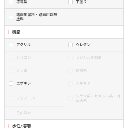
導電型
下塗り
路面用塗料・路面用遮熱
塗料
樹脂
アクリル
ウレタン
シリコン
ラジカル制御形
フッ素
無機系
エポキシ
アルキド
シラン系・セメント系・消
フェノール
石灰系
そのほか
水性/溶剤