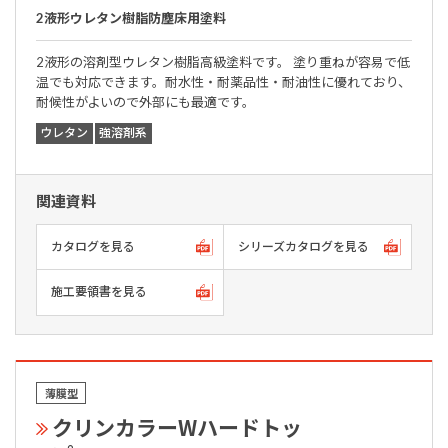
2液形ウレタン樹脂防塵床用塗料
2液形の溶剤型ウレタン樹脂高級塗料です。 塗り重ねが容易で低
温でも対応できます。耐水性・耐薬品性・耐油性に優れており、
耐候性がよいので外部にも最適です。
ウレタン
強溶剤系
関連資料
カタログを見る
シリーズカタログを見る
施工要領書を見る
薄膜型
クリンカラーWハードトッ