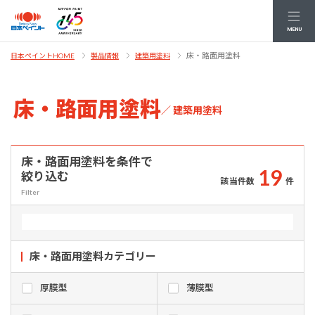
MENU
床・路面用塗料
日本ペイントHOME
製品情報
建築用塗料
床・路面用塗料
／ 建築用塗料
床・路面用塗料を条件で
1
9
絞り込む
該当件数
件
Filter
床・路面用塗料
カテゴリー
厚膜型
薄膜型