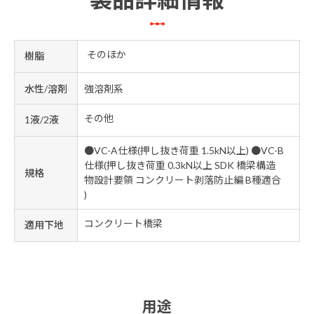
そのほか
樹脂
水性/溶剤
強溶剤系
その他
1液/2液
●VC-A仕様(押し抜き荷重 1.5kN以上) ●VC-B
仕様(押し抜き荷重 0.3kN以上 SDK 橋梁構造
規格
物設計要領 コンクリート剥落防止編 B種適合
)
コンクリート橋梁
適用下地
用途