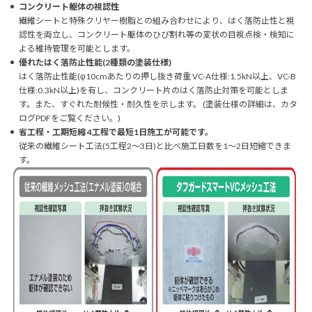
コンクリート躯体の視認性
繊維シートと特殊クリヤー樹脂との組み合わせにより、はく落防止性と視
認性を両立し、コンクリート躯体のひび割れ等の変状の目視点検・検知に
よる維持管理を可能とします。
優れたはく落防止性能(2種類の塗装仕様)
はく落防止性能(φ10cmあたりの押し抜き荷重 VC-A仕様:1.5kN以上、VC-B
仕様:0.3kN以上)を有し、コンクリート片のはく落防止対策を可能としま
す。また、すぐれた耐候性・耐久性を示します。 (塗装仕様の詳細は、カタ
ログPDFをご覧ください。)
省工程・工期短縮 4工程で最短1日施工が可能です。
従来の繊維シート工法(5工程2～3日)と比べ施工日数を1～2日短縮できま
す。