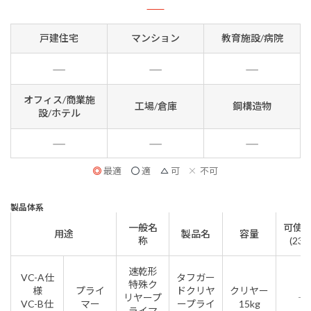
戸建住宅
マンション
教育施設/病院
オフィス/商業施
工場/倉庫
鋼構造物
設/ホテル
最適
適
可
不可
製品体系
一般名
可使
用途
製品名
容量
称
(23℃
速乾形
VC-A仕
タフガー
特殊ク
様
プライ
ドクリヤ
クリヤー
リヤープ
―
VC-B仕
マー
ープライ
15kg
ライマ