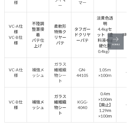
様
マー
ー
淡黄色透
不陸調
明
VC-A仕
柔軟形
整兼接
タフガー
4.4kgセ
様
特殊ク
着
ドクリヤ
ット（塗
3時
VC-B仕
リヤー
パテ仕
ーパテ
料液4kg
様
パテ
上げ
硬化剤
0.4kg）
ガラス
VC-A仕
補強メ
繊維織
GN-
1.05ｍ
―
様
ッシュ
物シー
44105
×100ｍ
ト
0.4ｍ
ガラス
×100ｍ
VC-B仕
補強メ
繊維織
KGG-
【廃止】
―
様
ッシュ
物シー
4040
1.29ｍ
ト
×100ｍ