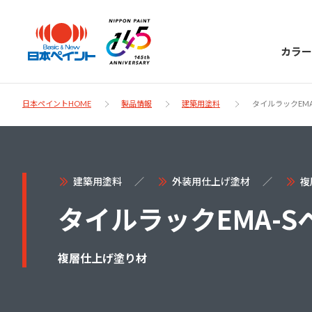
カラー
日本ペイントHOME
製品情報
建築用塗料
タイルラックEMA
日本ペイント
建築用塗料
外装用仕上げ塗材
複
に
お客様サポー
タイルラックEMA-S
ニッペラボ
ついて
ト
複層仕上げ塗り材
塗装をする時、施工会社へお願いする時に
製品情報
知っておくべき塗料・塗装の基礎知識をご
日本ペイントグループの一員として、建築
お問い合わせにあたっては、まずは「よく
紹介します。
物や大型構造物用、自動車の補修塗装向け
あるご質問」をご参照ください。