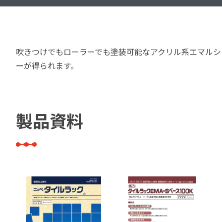
建築・重防食・自動車補修用の各分野で、
塗料の開発・製造および販売を展開。全国
幅広い製品ラインナップをご用意していま
のネットワークを通じて、卓越した塗料の
す。
意匠性とコーティング技術をご提供してま
吹きつけでもローラーでも塗装可能なアクリル系エマルショ
いります。
ーが得られます。
製品資料