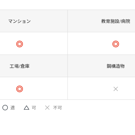
マンション
教育施設/病院
工場/倉庫
鋼構造物
適
可
不可