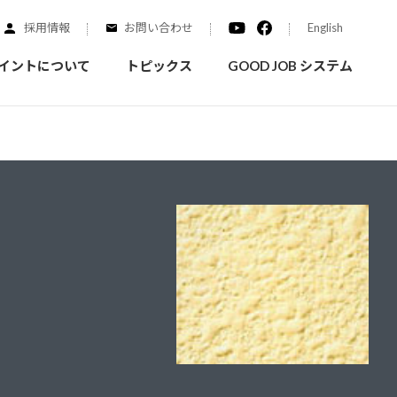
採用情報
お問い合わせ
English
イントについて
トピックス
GOOD JOB システム
装を学ぶ
実績紹介
ご質問
概要
みなさまへのお知らせ
拠点情報
く学ぶことができます
実際にどんな場所に塗られてるのか見てみましょう
家庭用塗料
自動車補修用塗料
ダイヤモンドコート
ニッペホームプロダクツの
替えガイド
ウェブサイトに移動します
活動