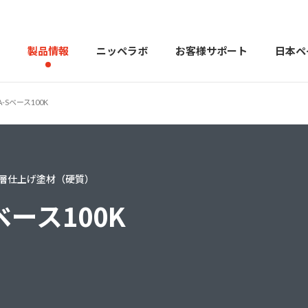
製品情報
ニッペラボ
お客様サポート
日本ペ
-Sベース100K
製品を探す
PERFECT Color Design
塗料・塗
層仕上げ塗材（硬質）
販売店様向けサイト
トップメッセージ
よくある
会社
カラーコーディネーター戸建ておすすめ配色
塗料や塗装について幅広
ベース100K
建築用塗料
重防食用塗料
用語集
住まいの塗
お問い合わせ
採用情報
CSR