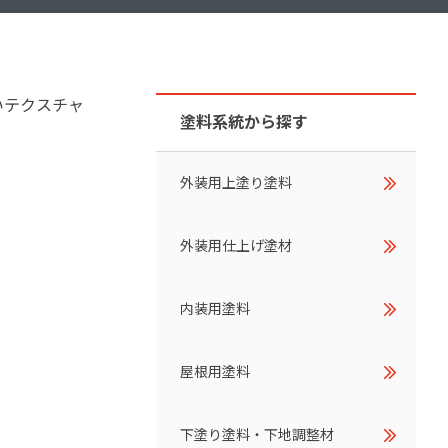
ダイヤモンドコート加盟施工店がお届けする
なのステキな家
品質重視の戸建て住宅システムはこちら
いテクスチャ
いについて
塗料系統から探す
リーズ
THERMOEYE サーモアイ
外装用上塗り塗料
ダンジオーラシステム
MK
外装用仕上げ塗材
内装用塗料
屋根用塗料
下塗り塗料・下地調整材