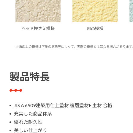
ヘッド押さえ模様
凹凸模様
※画面上の模様は下地の状態等によって、実際の模様と
は異なる場合があります
製品特長
JIS A 6909建築用仕上塗材 複層塗材E 主材 合格
充実した商品体系
優れた耐久性
美しい仕上がり