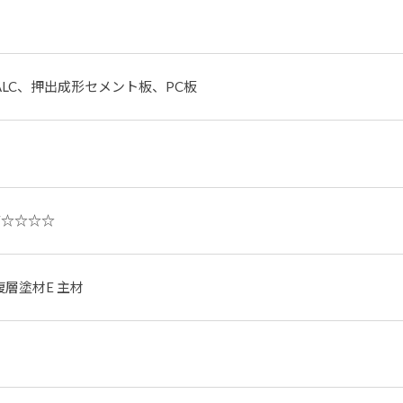
LC、押出成形セメント板、PC板
F☆☆☆☆
 複層塗材E 主材