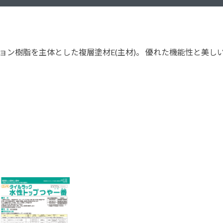
塗料に関する用語を調べることができます
ニッペマンとみん
製品特集
ン樹脂を主体とした複層塗材E(主材)。 優れた機能性と美し
ご利用にあたって
個人情報の取扱
グランセラシリーズ
パーフェクトシ
プロテクトン
EMO
SUSTAINA SYSTEM
グリーンループB