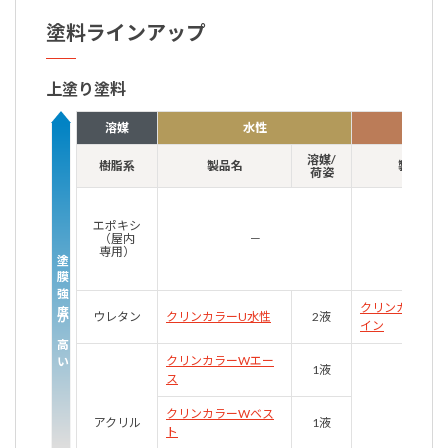
塗料ラインアップ
上塗り塗料
溶媒
水性
弱
溶媒/
樹脂系
製品名
製品名
荷姿
エポキシ
（屋内
－
専用）
塗膜強度が高い
クリンカラーU
ウレタン
クリンカラーU水性
2液
イン
クリンカラーWエー
1液
ス
クリンカラーWベス
アクリル
1液
ト