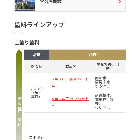
官公庁施設
塗料ラインアップ
上塗り塗料
溶媒
水性
主な特長、用
樹脂系
製品名
荷姿
途
耐熱水、
Sunフロア 耐熱ハード
厨房床等、
3材
U
つや消し
ウレタン
（屋内
耐衝撃性、
専用）
耐久性が高い
Sunフロア タフハード
重量物工場
3材
等、
U
つや消し
エポキシ