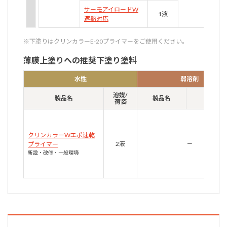
サーモアイロードW
1液
遮熱対応
※下塗りはクリンカラーE-20プライマーをご使用ください。
薄膜上塗りへの推奨下塗り塗料
水性
弱溶剤
溶媒/
溶媒/
製品名
製品名
荷姿
荷姿
クリンカラーWエポ速乾
2液
－
プライマー
新設・改修・一般環境