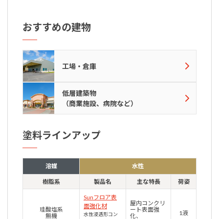
おすすめの建物
工場・倉庫
低層建築物
（商業施設、病院など）
塗料ラインアップ
溶媒
水性
樹脂系
製品名
主な特長
荷姿
Sunフロア表
屋内コンクリ
面強化材
珪酸塩系
ート表面強
1液
水性浸透形コン
無機
化、