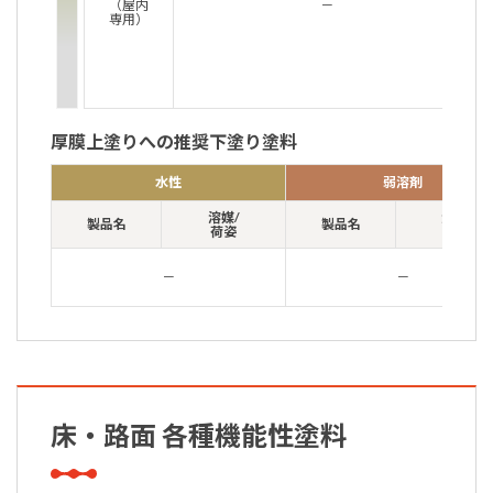
（屋内
－
専用）
厚膜上塗りへの推奨下塗り塗料
水性
弱溶剤
溶媒/
溶媒/
製品名
製品名
荷姿
荷姿
－
－
床・路面 各種機能性塗料