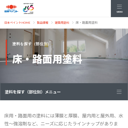
MENU
床・路面用塗料
日本ペイントHOME
製品情報
建築用塗料
塗料を探す（部位別）
床・路面用塗料
塗料を探す（部位別）メニュー
床用・路面用の塗料には薄膜と厚膜、屋内用と屋外用、水
性～強溶剤など、ニーズに応じたラインナップがありま