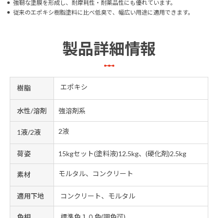
強靭な塗膜を形成し、耐摩耗性・耐薬品性にも優れています。
従来のエポキシ樹脂塗料に比べ低臭で、幅広い用途に適用できます。
製品詳細情報
エポキシ
樹脂
水性/溶剤
強溶剤系
2液
1液/2液
荷姿
15kgセット(塗料液)12.5kg、(硬化剤)2.5kg
モルタル、コンクリート
素材
適用下地
コンクリート、モルタル
色相
標準色１０色(調色可)