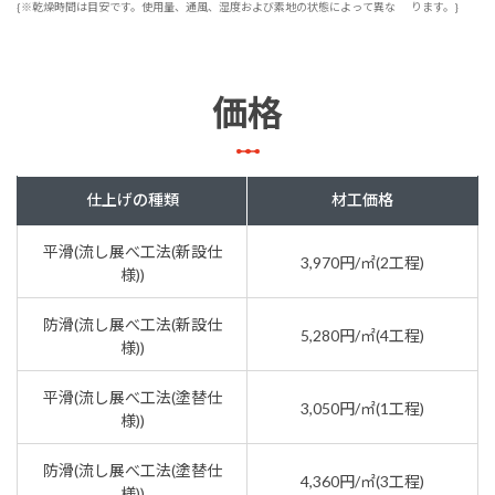
{※乾燥時間は目安です。使用量、通風、湿度および素地の状態によって異な
ります。}
価格
仕上げの種類
材工価格
平滑(流し展べ工法(新設仕
3,970円/㎡(2工程)
様))
防滑(流し展べ工法(新設仕
5,280円/㎡(4工程)
様))
平滑(流し展べ工法(塗替仕
3,050円/㎡(1工程)
様))
防滑(流し展べ工法(塗替仕
4,360円/㎡(3工程)
様))