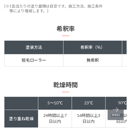
{※1缶当たりの塗り面積は目安です。施工方法、施工条件
等により増減します。}
希釈率
塗装方法
希釈率（％）
短毛ローラー
無希釈
乾燥時間
5～10℃
23℃
30℃
24時間以上7
16時間以上3
16時間以上
塗り重ね乾燥
日以内
日以内
日以内