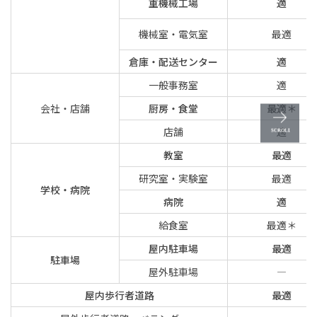
重機械工場
適
機械室・電気室
最適
倉庫・配送センター
適
一般事務室
適
会社・店舗
厨房・食堂
最適＊
店舗
適
教室
最適
研究室・実験室
最適
学校・病院
病院
適
給食室
最適＊
屋内駐車場
最適
駐車場
屋外駐車場
―
屋内歩行者道路
最適