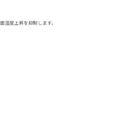
塗料に関する用語を調べることができます
ニッペマンとみん
面温度上昇を抑制します。
製品特集
ご利用にあたって
個人情報の取扱
グランセラシリーズ
パーフェクトシ
プロテクトン
EMO
SUSTAINA SYSTEM
グリーンループB