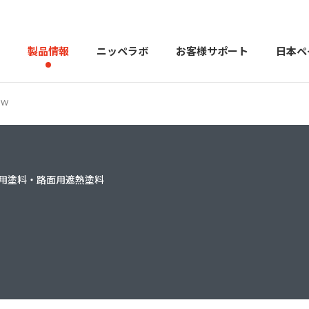
製品情報
ニッペラボ
お客様サポート
日本ペ
ドW
製品を探す
PERFECT Color Design
塗料・塗
用塗料・路面用遮熱塗料
販売店様向けサイト
トップメッセージ
よくある
会社
カラーコーディネーター戸建ておすすめ配色
塗料や塗装について幅広
建築用塗料
重防食用塗料
用語集
住まいの塗
お問い合わせ
採用情報
CSR