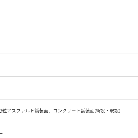
密粒アスファルト舗装面、コンクリート舗装面(新設・既設)
ー