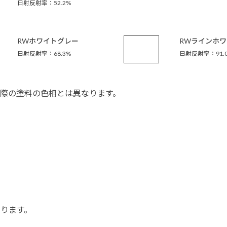
日射反射率：52.2%
RWホワイトグレー
RWラインホ
日射反射率：68.3%
日射反射率：91.
際の塗料の色相とは異なります。
あります。