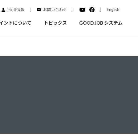
採用情報
お問い合わせ
English
イントについて
トピックス
GOOD JOB システム
装を学ぶ
実績紹介
ご質問
概要
みなさまへのお知らせ
拠点情報
く学ぶことができます
実際にどんな場所に塗られてるのか見てみましょう
家庭用塗料
自動車補修用塗料
ダイヤモンドコート
ニッペホームプロダクツの
替えガイド
ウェブサイトに移動します
活動