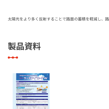
建築・重防食・自動車補修用の各分野で、
塗料の開発・製造および販売を展開。全国
幅広い製品ラインナップをご用意していま
のネットワークを通じて、卓越した塗料の
す。
太陽光をより多く反射することで路面の蓄積を軽減し、路
意匠性とコーティング技術をご提供してま
いります。
製品資料