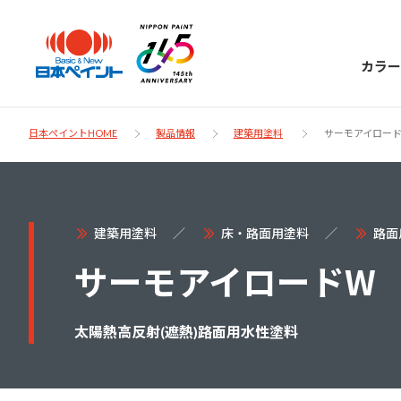
カラー
日本ペイントHOME
製品情報
建築用塗料
サーモアイロー
日本ペイント
建築用塗料
床・路面用塗料
路面
に
お客様サポー
サーモアイロードW
ニッペラボ
ついて
ト
太陽熱高反射(遮熱)路面用水性塗料
塗装をする時、施工会社へお願いする時に
製品情報
知っておくべき塗料・塗装の基礎知識をご
日本ペイントグループの一員として、建築
お問い合わせにあたっては、まずは「よく
紹介します。
物や大型構造物用、自動車の補修塗装向け
あるご質問」をご参照ください。