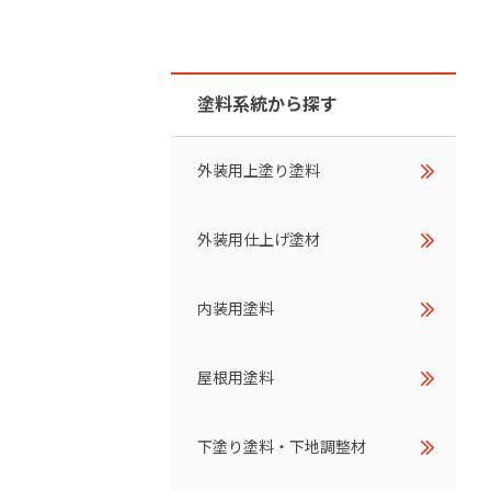
ダイヤモンドコート加盟施工店がお届けする
なのステキな家
品質重視の戸建て住宅システムはこちら
塗料系統から探す
いについて
リーズ
THERMOEYE サーモアイ
外装用上塗り塗料
ダンジオーラシステム
外装用仕上げ塗材
MK
内装用塗料
屋根用塗料
下塗り塗料・下地調整材