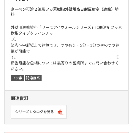
ターペン可溶２液形フッ素樹脂外壁用高日射反射率（遮熱）塗
料
外壁用遮熱塗料「サーモアイウォールシリーズ」に弱溶剤フッ素
樹脂タイプをラインナッ
プ。
淡彩～中彩域まで調色でき、つや有り・5分・3分つやのつや調
整が可能で
す。 ※
調色可能な色相については最寄りの営業所までお問い合わせく
ださい。
フッ素
弱溶剤系
関連資料
シリーズカタログを見る