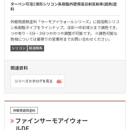
ターペン可溶2液形シリコン系樹脂外壁用高日射反射率(遮熱)塗
料
外壁用遮熱塗料「サーモアイウォールシリーズ」に弱溶剤シリコ
ン系樹脂タイプをラインナップ。淡彩～中彩域※まで調色でき、
つや有り・5分・3分つやのつや調整が可能です。 ※調色可能な
色相については最寄りの営業所までお問い合わせください。
シリコン
弱溶剤系
関連資料
シリーズカタログを見る
外壁用遮熱塗料
ファインサーモアイウォー
ルDF