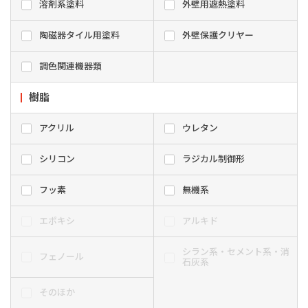
溶剤系塗料
外壁用遮熱塗料
陶磁器タイル用塗料
外壁保護クリヤー
調色関連機器類
樹脂
アクリル
ウレタン
シリコン
ラジカル制御形
フッ素
無機系
エポキシ
アルキド
シラン系・セメント系・消
フェノール
石灰系
そのほか