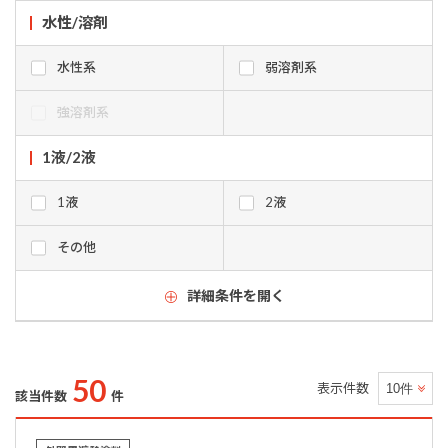
水性/溶剤
水性系
弱溶剤系
強溶剤系
1液/2液
1液
2液
その他
詳細条件を開く
50
表示件数
該当件数
件