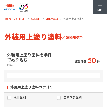
MENU
外装用上塗り塗料
日本ペイントHOME
製品情報
建築用塗料
外装用上塗り塗料
／ 建築用塗料
外装用上塗り塗料を条件
5
0
で絞り込む
該当件数
件
Filter
外装用上塗り塗料
カテゴリー
水性塗料
弱溶剤系塗料