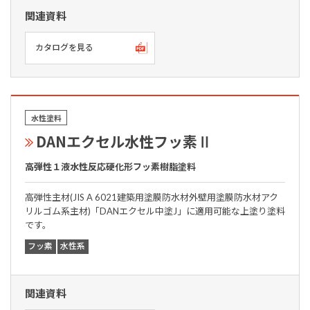
関連資料
カタログを見る
水性塗料
DANエクセル水性フッ素Ⅱ
高弾性１液水性反応硬化形フッ素樹脂塗料
高弾性主材(JIS A 6021建築用塗膜防水材外壁用塗膜防水材アク
リルゴム系主材)「DANエクセル中塗J」に適用可能な上塗り塗料
です。
フッ素
水性系
関連資料