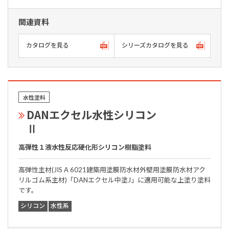
関連資料
カタログを見る
シリーズカタログを見る
水性塗料
DANエクセル水性シリコン
Ⅱ
高弾性１液水性反応硬化形シリコン樹脂塗料
高弾性主材(JIS A 6021建築用塗膜防水材外壁用塗膜防水材アク
リルゴム系主材)「DANエクセル中塗J」に適用可能な上塗り塗料
です。
シリコン
水性系