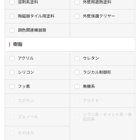
溶剤系塗料
外壁用遮熱塗料
陶磁器タイル用塗料
外壁保護クリヤー
調色関連機器類
樹脂
アクリル
ウレタン
シリコン
ラジカル制御形
フッ素
無機系
エポキシ
アルキド
シラン系・セメント系・消
フェノール
石灰系
そのほか