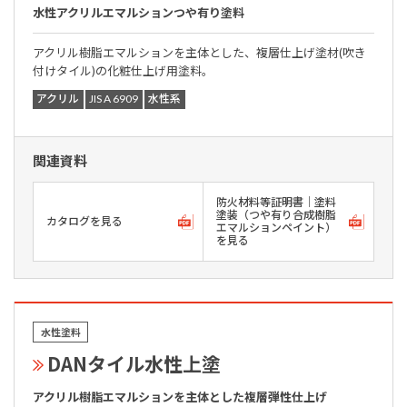
水性アクリルエマルションつや有り塗料
アクリル樹脂エマルションを主体とした、複層仕上げ塗材(吹き
付けタイル)の化粧仕上げ用塗料。
アクリル
JIS A 6909
水性系
関連資料
防火材料等証明書｜塗料
塗装（つや有り合成樹脂
カタログを見る
エマルションペイント）
を見る
水性塗料
DANタイル水性上塗
アクリル樹脂エマルションを主体とした複層弾性仕上げ