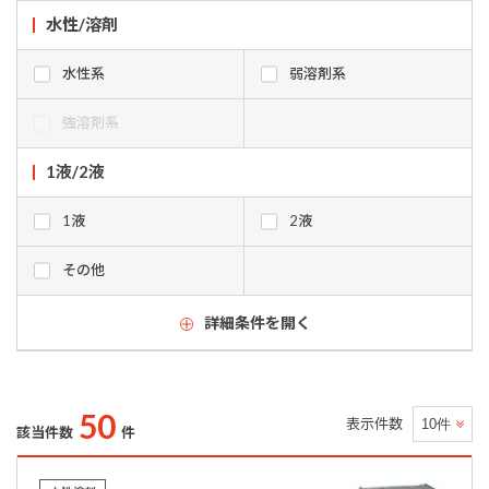
水性/溶剤
水性系
弱溶剤系
強溶剤系
1液/2液
1液
2液
その他
詳細条件を開く
50
表示件数
該当件数
件