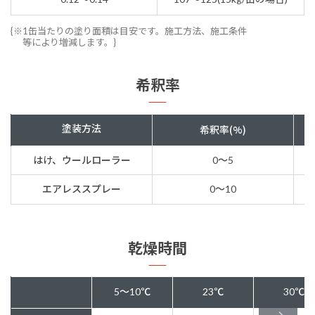
{※1缶当たりの塗り面積は目安です。施工方法、施工条件
等により増減します。}
希釈率
塗装方法
希釈率(%)
はけ、ウールローラー
0～5
エアレススプレー
0～10
乾燥時間
5～10℃
23℃
30℃