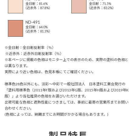
全日射：81.6%
全日射：71.5%
（近赤外：87.8%）
（近赤外：83.2%）
ND-491
全日射：64.0%
（近赤外：81.3%）
※全日射：全日射反射率（％）
※近赤外：近赤外日射反射率（％）
※本ページに掲載の色相はモニター上での表示のため、実際の塗料の色相と
は異なります。
実際により近い色相は、色見本帳にてご確認ください。
標準色28色以外にも、淡彩～中彩で一般社団法人 日本塗料工業会発行の
「塗料用標準色（2011年F版および2013年G版、2015年H版および2019年K
版）」より当社推奨の色相をお選びいただけます。
出荷可能な色相と遮熱性能につきましては、事前に最寄の営業所までお問い
合わせください。
(色相によっては、納期までにお時間がかかる場合もあります。)
製品特長