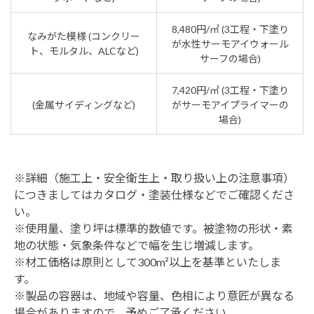
8,480円/㎡ (3工程・下塗り
なみがた模様 (コンクリー
が水性サーモアイウォール
ト、モルタル、ALCなど)
サーフの場合)
7,420円/㎡ (3工程・下塗り
(金属サイディングなど)
がサーモアイプライマーの
場合)
※詳細（施工上・安全衛生上・取り扱い上の注意事項）
につきましてはカタログ・塗装仕様などでご確認くださ
い。
※使用量、塗り坪は標準的数値です。被塗物の形状・素
地の状態・気象条件などで幅を生じ増減します。
※材工価格は原則として300m²以上を基準といたしま
す。
※製品の容器は、地域や容量、色相により意匠が異なる
場合がありますので、予めご了承ください。