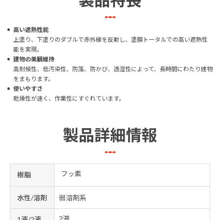
高い遮熱性能
上塗り、下塗りのダブルで赤外線を反射し、塗膜トータルでの高い遮熱性
能を実現。
建物の美観維持
高耐候性、低汚染性、防藻、防かび、透湿性によって、長時間にわたり建物
をまもります。
使いやすさ
乾燥性が速く、作業性にすぐれています。
製品詳細情報
フッ素
樹脂
水性/溶剤
弱溶剤系
2液
1液/2液