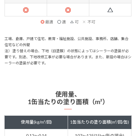
最適
適
可
不可
工場、倉庫、戸建て住宅、教育・福祉施設、公共施設、事務所、店舗、集合
住宅などの外壁
注） 塗り替えの場合、下地（旧塗膜）の状態によってはシーラーの塗装が必
要です。別途、下地改修工事が必要な場合があります。また、新設の場合はシ
ーラーの塗装が必要です。
使用量、
1缶当たりの塗り面積（m²）
使用量(kg/m²/回)
1缶当たりの塗り面積(m²/回/缶)
0.12～0.14
107～125(15kg/缶の場合)