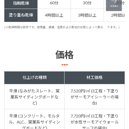
60分
30分
20分
指触乾燥
塗り重ね乾燥
4時間以上
3時間以上
2時間以
{※乾燥時間は目安です。使用量、通風、湿度および素地の状態によって異な
ります。}
価格
仕上げの種類
材工価格
平滑 (なみがたスレート、窯
7,520円/㎡ (3工程・下塗り
業系サイディングボードな
がサーモアイシーラーの場
ど)
合)
平滑 (コンクリート、モルタ
7,720円/㎡ (3工程・下塗り
ル、ALC、窯業系サイディン
が水性サーモアイウォール
グボードなど)
サーフの場合)