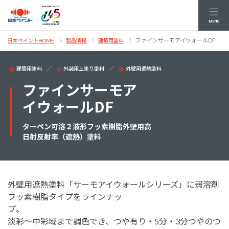
MENU
ファインサーモアイウォールDF
日本ペイントHOME
製品情報
建築用塗料
建築用塗料
外装用上塗り塗料
外壁用遮熱塗料
ファインサーモア
イウォールDF
ターペン可溶２液形フッ素樹脂外壁用高
日射反射率（遮熱）塗料
外壁用遮熱塗料「サーモアイウォールシリーズ」に弱溶剤
フッ素樹脂タイプをラインナッ
プ
淡彩～中彩域まで調色でき、つや有り・5分・3分つやのつ