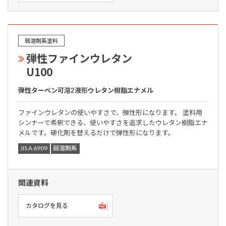
弱溶剤系塗料
弾性ファインウレタン
U100
弾性ターペン可溶2液形ウレタン樹脂エナメル
ファインウレタンの使いやすさで、弾性形になります。 塗料用
シンナーで希釈できる、使いやすさを追求したウレタン樹脂エナ
メルです。硬化剤を替えるだけで弾性形になります。
JIS A 6909
弱溶剤系
関連資料
カタログを見る