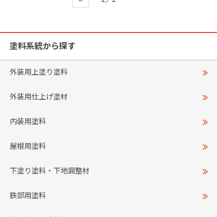
塗料系統から探す
外装用上塗り塗料
外装用仕上げ塗材
内装用塗料
屋根用塗料
下塗り塗料・下地調整材
鉄部用塗料