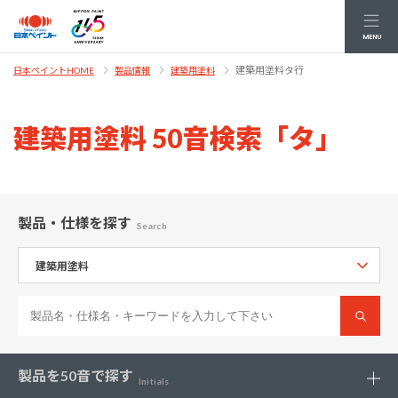
MENU
建築用塗料タ行
日本ペイントHOME
製品情報
建築用塗料
建築用塗料 50音検索「タ」
製品・仕様
を探す
Search
製品を
50音で探す
Initials