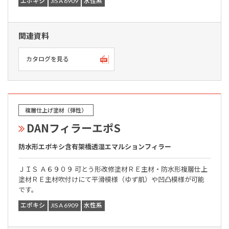
エポキシ
JIS A 6909
水性系
関連資料
カタログを見る
複層仕上げ塗材（弾性）
DANフィラーエポS
防水形エポキシ含有架橋透湿エマルションフィラー
ＪＩＳ Ａ６９０９ 可とう形改修塗材ＲＥ主材・防水形複層仕上
塗材ＲＥ主材吹付けにて平滑模様（ゆず肌）や凹凸模様が可能
です。
エポキシ
JIS A 6909
水性系