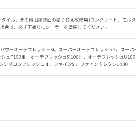
タイル、その他旧塗膜面の塗り替え改修用 (コンクリート、モルタル
の場合は、必ず下塗りにシーラーを塗装してください。
パワーオーデフレッシュSi、スーパーオーデフレッシュF、スーパ
シュF100Ⅲ、オーデフレッシュSi100Ⅲ、オーデフレッシュU10
ンシリコンフレッシュⅡ、ファインSi、ファインウレタンU100