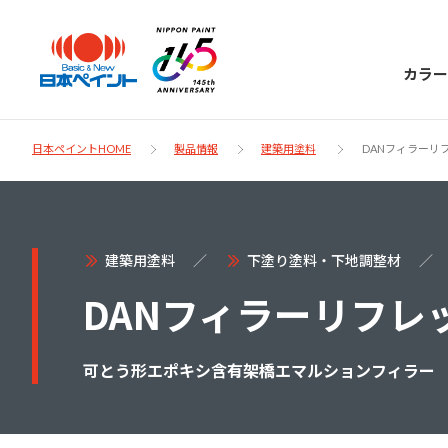
カラー
日本ペイントHOME
製品情報
建築用塗料
DANフィラーリ
日本ペイント
建築用塗料
下塗り塗料・下地調整材
に
お客様サポー
DANフィラーリフレ
ニッペラボ
ついて
ト
可とう形エポキシ含有架橋エマルションフィラー
塗装をする時、施工会社へお願いする時に
製品情報
知っておくべき塗料・塗装の基礎知識をご
日本ペイントグループの一員として、建築
お問い合わせにあたっては、まずは「よく
紹介します。
物や大型構造物用、自動車の補修塗装向け
あるご質問」をご参照ください。