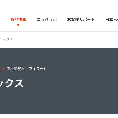
製品情報
ニッペラボ
お客様サポート
日本ペ
フレックス
製品を探す
PERFECT Color Design
塗料・塗
下地調整材（フィラー）
販売店様向けサイト
トップメッセージ
よくある
会社
カラーコーディネーター戸建ておすすめ配色
塗料や塗装について幅広
ックス
建築用塗料
重防食用塗料
用語集
住まいの塗
お問い合わせ
採用情報
CSR