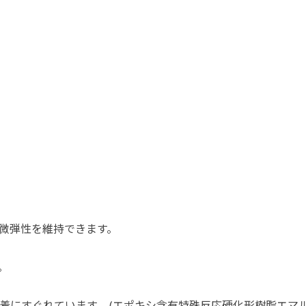
微弾性を維持できます。
。
にすぐれています。 (エポキシ含有特殊反応硬化形樹脂エマル