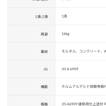
1液
1液/2液
16kg
荷姿
モルタル、コンクリート、A
素材
JIS A 6909
JIS
ホルムアルデヒド放散等級
機能
JIS A6909 建築用仕上塗
規格