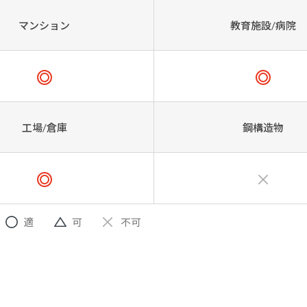
マンション
教育施設/病院
工場/倉庫
鋼構造物
適
可
不可