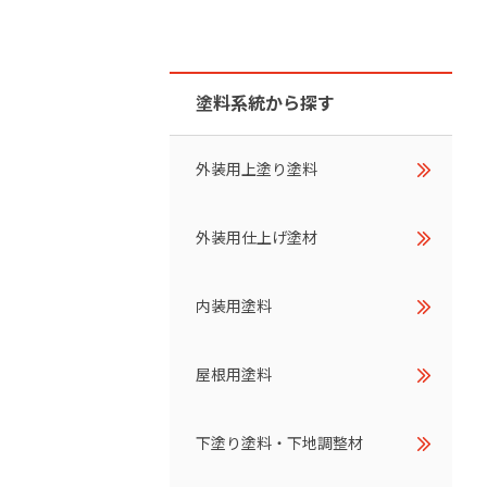
ダイヤモンドコート加盟施工店がお届けする
なのステキな家
品質重視の戸建て住宅システムはこちら
塗料系統から探す
いについて
リーズ
THERMOEYE サーモアイ
外装用上塗り塗料
ダンジオーラシステム
外装用仕上げ塗材
MK
内装用塗料
屋根用塗料
下塗り塗料・下地調整材