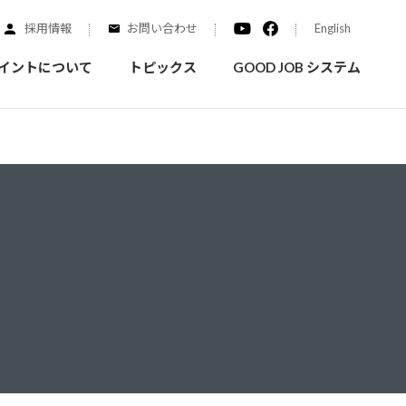
採用情報
お問い合わせ
English
イントについて
トピックス
GOOD JOB システム
装を学ぶ
実績紹介
ご質問
概要
みなさまへのお知らせ
拠点情報
く学ぶことができます
実際にどんな場所に塗られてるのか見てみましょう
家庭用塗料
自動車補修用塗料
ダイヤモンドコート
ニッペホームプロダクツの
替えガイド
ウェブサイトに移動します
活動