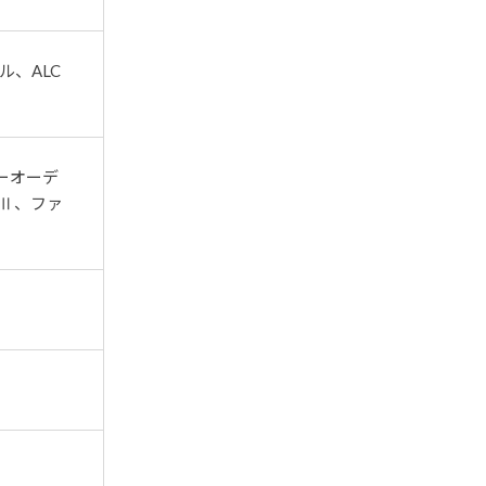
、ALC
ーオーデ
0Ⅱ、ファ