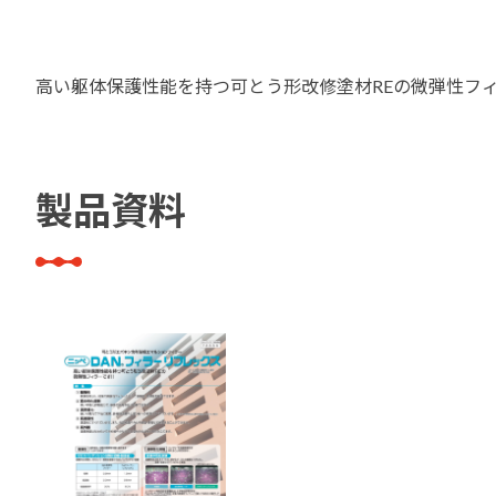
建築・重防食・自動車補修用の各分野で、
塗料の開発・製造および販売を展開。全国
幅広い製品ラインナップをご用意していま
のネットワークを通じて、卓越した塗料の
す。
高い躯体保護性能を持つ可とう形改修塗材REの微弾性フ
意匠性とコーティング技術をご提供してま
いります。
製品資料