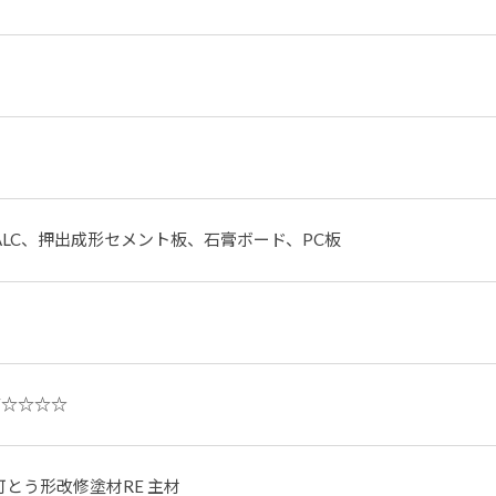
LC、押出成形セメント板、石膏ボード、PC板
F☆☆☆☆
材 可とう形改修塗材RE 主材