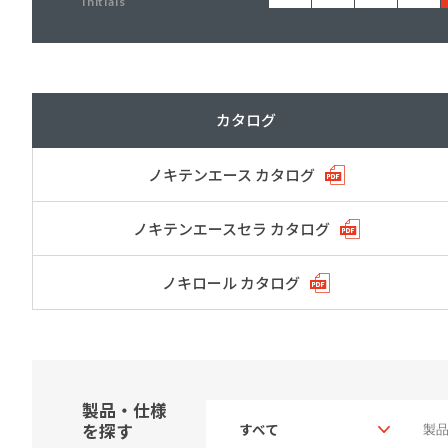
Initials
建築・重防食・自動車補修用の各分野で、
塗料の開発・製造および販売を展開。全国
幅広い製品ラインナップをご用意していま
のネットワークを通じて、卓越した塗料の
す。
意匠性とコーティング技術をご提供してま
いります。
カタログ
ノキテンエース カタログ
ノキテンエースセラ カタログ
ノキロール カタログ
製品・仕様
を探す