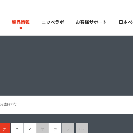
製品情報
ニッペラボ
お客様サポート
日本ペ
製品を探す
PERFECT Color Design
塗料・塗
販売店様向けサイト
トップメッセージ
よくある
会社
カラーコーディネーター戸建ておすすめ配色
塗料や塗装について幅広
築用塗料ナ行
建築用塗料
重防食用塗料
用語集
住まいの塗
ナ
ハ
マ
ヤ
ラ
ワ
0-9
お問い合わせ
採用情報
CSR