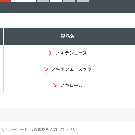
塗料に関する用語を調べることができます
ニッペマンとみん
製品特集
ご利用にあたって
個人情報の取扱
製品名
グランセラシリーズ
パーフェクトシ
ノキテンエース
プロテクトン
EMO
SUSTAINA SYSTEM
グリーンループB
ノキテンエースセラ
ノキロール