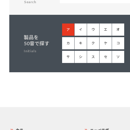
Search
ア
イ
ウ
エ
オ
製品を
50音で探す
カ
キ
ク
ケ
コ
Initials
サ
シ
ス
セ
ソ