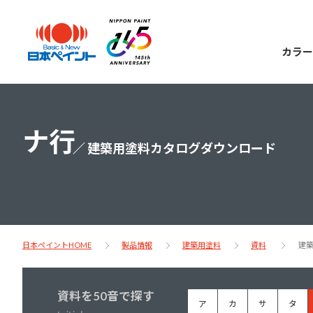
カラー
ナ行
／ 建築用塗料カタログダウンロード
日本ペイント
に
お客様サポー
ニッペラボ
ついて
ト
日本ペイントHOME
製品情報
建築用塗料
資料
建
塗装をする時、施工会社へお願いする時に
製品情報
知っておくべき塗料・塗装の基礎知識をご
日本ペイントグループの一員として、建築
お問い合わせにあたっては、まずは「よく
資料を50音で探す
紹介します。
ア
カ
サ
タ
物や大型構造物用、自動車の補修塗装向け
あるご質問」をご参照ください。