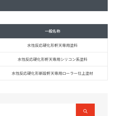
ダイヤモンドコート加盟施工店がお届けする
なのステキな家
品質重視の戸建て住宅システムはこちら
いについて
一般名称
リーズ
THERMOEYE サーモアイ
水性反応硬化形軒天専用塗料
ダンジオーラシステム
MK
水性反応硬化形軒天専用シリコン系塗料
水性反応硬化形新設軒天専用ローラー仕上塗材