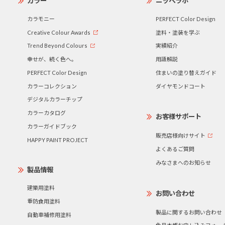
カラー
ニッペラボ
カラモニー
PERFECT Color Design
Creative Colour Awards
塗料・塗装を学ぶ
Trend Beyond Colours
実績紹介
幸せが、続く色へ。
用語解説
PERFECT Color Design
住まいの塗り替えガイド
カラーコレクション
ダイヤモンドコート
デジタルカラーチップ
カラーカタログ
お客様サポート
カラーガイドブック
販売店様向けサイト
HAPPY PAINT PROJECT
よくあるご質問
みなさまへのお知らせ
製品情報
建築用塗料
お問い合わせ
重防食用塗料
製品に関するお問い合わせ
自動車補修用塗料