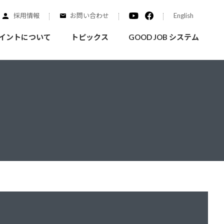
採用情報
お問い合わせ
English
イントについて
トピックス
GOOD JOB システム
装を学ぶ
実績紹介
ご質問
概要
みなさまへのお知らせ
拠点情報
く学ぶことができます
実際にどんな場所に塗られてるのか見てみましょう
家庭用塗料
自動車補修用塗料
ダイヤモンドコート
ニッペホームプロダクツの
替えガイド
ウェブサイトに移動します
活動