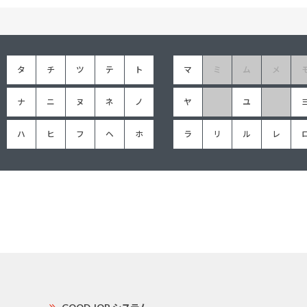
タ
チ
ツ
テ
ト
マ
ミ
ム
メ
ナ
ニ
ヌ
ネ
ノ
ヤ
ユ
ハ
ヒ
フ
ヘ
ホ
ラ
リ
ル
レ