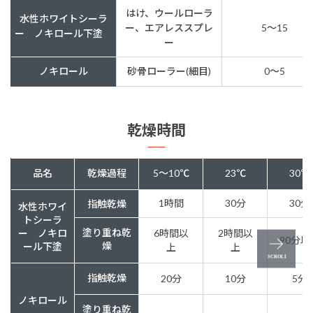
はけ、ウールローラ
水性ホワイトシーラ
ー、エアレススプレ
5～15
ー ノキロール下塗
ー
ノキロール
砂骨ローラー(細目)
0～5
乾燥時間
品名
乾燥過程
5～10℃
23℃
30℃
1時間
30分
30分
指触乾燥
水性ホワイ
トシーラ
塗り重ね乾
ー ノキロ
6時間以
2時間以
90分以
燥
ール下塗
上
上
指触乾燥
20分
10分
5分
ノキロール
塗り重ね乾