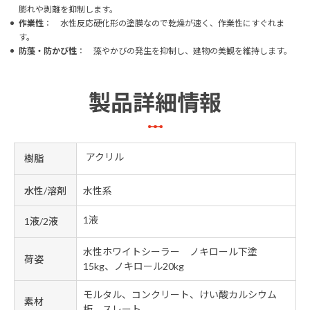
膨れや剥離を抑制します。
作業性
： 水性反応硬化形の塗膜なので乾燥が速く、作業性にすぐれま
す。
防藻・防かび性
： 藻やかびの発生を抑制し、建物の美観を維持します。
製品詳細情報
アクリル
樹脂
水性/溶剤
水性系
1液
1液/2液
水性ホワイトシーラー ノキロール下塗
荷姿
15kg、ノキロール20kg
モルタル、コンクリート、けい酸カルシウム
素材
板、スレート