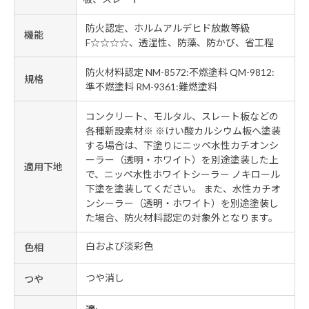
防火認定、ホルムアルデヒド放散等級
機能
F☆☆☆☆、透湿性、防藻、防かび、省工程
防火材料認定 NM-8572:不燃塗料 QM-9812:
規格
準不燃塗料 RM-9361:難燃塗料
コンクリート、モルタル、スレート板などの
各種新設素材※ ※けい酸カルシウム板へ塗装
する場合は、下塗りにニッペ水性カチオンシ
ーラー（透明・ホワイト）を別途塗装した上
適用下地
で、ニッペ水性ホワイトシーラー ノキロール
下塗を塗装してください。 また、水性カチオ
ンシーラー（透明・ホワイト）を別途塗装し
た場合、防火材料認定の対象外となります。
白および淡彩色
色相
つや消し
つや