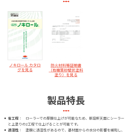
ノキロール カタロ
防火材料等証明書
グを見る
（有機質砂壁状塗料
塗り）を見る
製品特長
省工程
： ローラーでの厚膜仕上げが可能なため、新設軒天面にシーラー
と上塗りの2工程で仕上げることが可能です。
透湿性
： 塗膜に透湿性があるので、基材面からの水分の影響を緩和し、