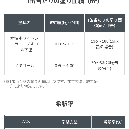
1缶当たりの塗り面積（m²）
1缶当たりの塗り面
塗料名
使用量(kg/m²/回)
積(m²/回/缶)
水性ホワイトシ
136～188(15kg
ーラー ノキロ
0.08～0.11
缶の場合)
ール下塗
20～33(20kg缶
ノキロール
0.60～1.00
の場合)
{※1缶当たりの塗り面積は目安です。施工方法、施工条件
等により増減します。}
希釈率
品名
塗装方法
希釈率(%)