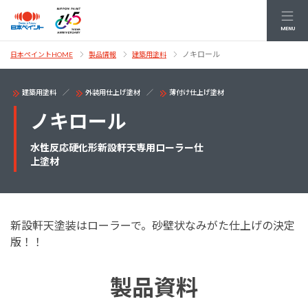
MENU
ノキロール
日本ペイントHOME
製品情報
建築用塗料
建築用塗料
外装用仕上げ塗材
薄付け仕上げ塗材
ノキロール
水性反応硬化形新設軒天専用ローラー仕
上塗材
新設軒天塗装はローラーで。砂壁状なみがた仕上げの決定
版！！
製品資料