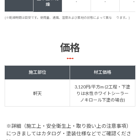
-
-
-
燥
{※乾燥時間は目安です。使用量、通風、湿度および素地の状態によって異な
ります。}
価格
施工部位
材工価格
3,120円/平方m (2工程・下塗
軒天
りは水性ホワイトシーラー
ノキロール下塗の場合)
※詳細（施工上・安全衛生上・取り扱い上の注意事項）
につきましてはカタログ・塗装仕様などでご確認くださ