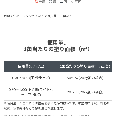
最適
適
可
不可
戸建て住宅・マンションなどの軒天井・上裏など
使用量、
1缶当たりの塗り面積（m²）
使用量(kg/m²/回)
1缶当たりの塗り面積(m²/回/缶)
0.30～0.40(平滑仕上げ)
50～67(20kg缶の場合)
0.60～1.00(ゆず肌(ライトウ
20～33(20kg缶の場合)
ェーブ)模様)
※使用量、１缶当たりの塗装面積は標準的数値です。被塗物の形状、素地の
状態、気象条件などで幅を生じ増減します。