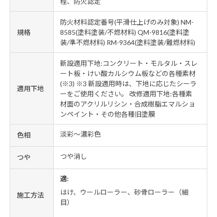
程、防火認定
防火材料認定番号(平滑仕上げのみ対象) NM-
規格
8585(塗料塗装/不燃材料) QM-9816(塗料塗
装/準不燃材料) RM-9364(塗料塗装/難燃材料)
新設適用下地:コンクリート・モルタル・スレ
ート板・けい酸カルシウム板などの各種素材
(※3) ※3 新設適用時は、下地に応じたシーラ
適用下地
ーをご使用ください。 改修適用下地:各種素
材面のアクリルリシン・合成樹脂エマルショ
ンペイント・その他各種旧塗膜
淡彩～濃彩色
色相
つや消し
つや
適:
はけ、ウールローラー、砂骨ローラー（細
施工方法
目）