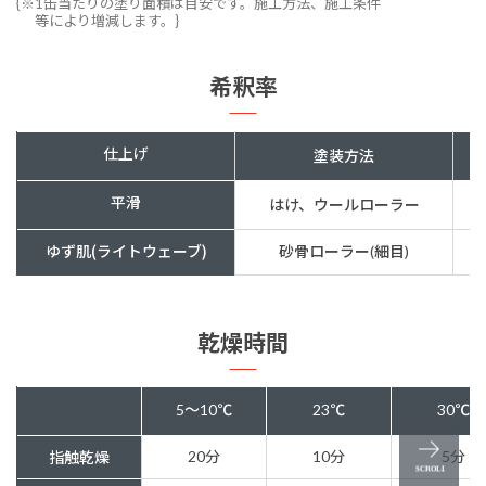
{※1缶当たりの塗り面積は目安です。施工方法、施工条件
等により増減します。}
希釈率
仕上げ
塗装方法
平滑
はけ、ウールローラー
ゆず肌(ライトウェーブ)
砂骨ローラー(細目)
乾燥時間
5～10℃
23℃
30℃
20分
10分
5分
指触乾燥