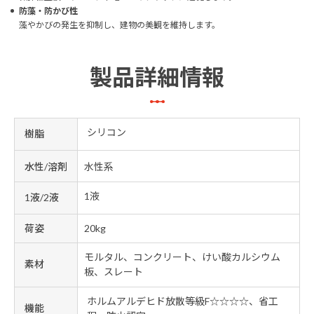
防藻・防かび性
藻やかびの発生を抑制し、建物の美観を維持します。
製品詳細情報
シリコン
樹脂
水性/溶剤
水性系
1液
1液/2液
荷姿
20kg
モルタル、コンクリート、けい酸カルシウム
素材
板、スレート
ホルムアルデヒド放散等級F☆☆☆☆、省工
機能