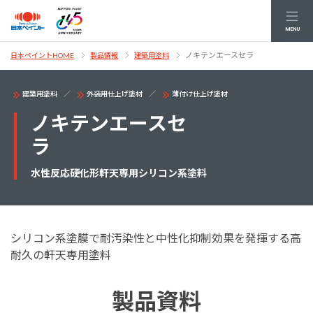
MENU
ノキテンエースセラ
日本ペイントHOME
製品情報
建築用塗料
建築用塗料
外装用仕上げ塗材
薄付け仕上げ塗材
ノキテンエースセ
ラ
水性反応硬化形軒天専用シリコン系塗料
シリコン系塗膜で耐汚染性と中性化抑制効果を発揮する高
耐久の軒天専用塗料
製品資料