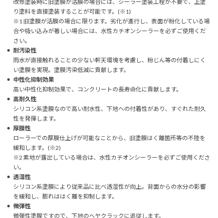
改修塗装時に旧塗膜が活膜の場合には、シーラー塗装工程が不要で、上塗
り塗料を直接塗装することが可能です。(※1)
※1 旧塗膜が活膜の場合に限ります。劣化が進行し、表面が粉化している場
合や吸い込みが著しい場合には、水性カチオンシーラーを必ずご使用くだ
さい。
耐汚染性
雨水が直接触れることの少ない軒天環境を考慮し、粉じん等の付着しにく
い塗膜を実現。塗膜汚染低減に貢献します。
中性化抑制効果
高い中性化抑制効果で、コンクリートの長寿命化に貢献します。
高耐久性
シリコン系塗膜なので高い耐水性、下地への付着性があり、すぐれた耐久
性を発揮します。
厚膜性
ローラーでの厚膜仕上げが可能なことから、旧塗膜はく離箇所等の不陸を
緩和します。(※2)
※2 素地が露出している場合は、水性カチオンシーラーを必ずご使用くださ
い。
透湿性
シリコン系塗膜により従来品に比べ透湿性が向上。背面からの水分の影響
を緩和し、膨れははく離を抑制します。
微弾性
微弾性塗膜ですので、下地のヘヤクラックに追従します。