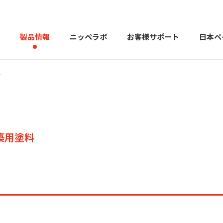
製品情報
ニッペラボ
お客様サポート
日本ペ
料
製品を探す
PERFECT Color Design
塗料・塗
販売店様向けサイト
トップメッセージ
よくある
会社
築用塗料
カラーコーディネーター戸建ておすすめ配色
塗料や塗装について幅広
建築用塗料
重防食用塗料
用語集
住まいの塗
お問い合わせ
採用情報
CSR