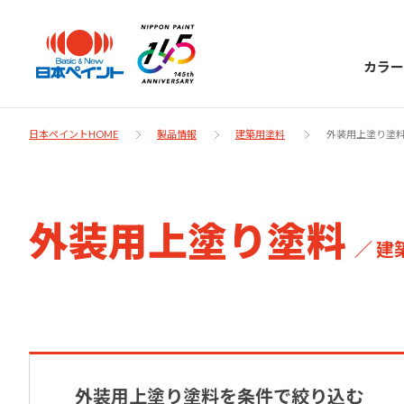
カラー
日本ペイントHOME
製品情報
建築用塗料
外装用上塗り塗
日本ペイント
外装用上塗り塗料
／ 建
に
お客様サポー
ニッペラボ
ついて
ト
塗装をする時、施工会社へお願いする時に
製品情報
知っておくべき塗料・塗装の基礎知識をご
日本ペイントグループの一員として、建築
お問い合わせにあたっては、まずは「よく
紹介します。
外装用上塗り塗料を条件で絞り込む
物や大型構造物用、自動車の補修塗装向け
あるご質問」をご参照ください。