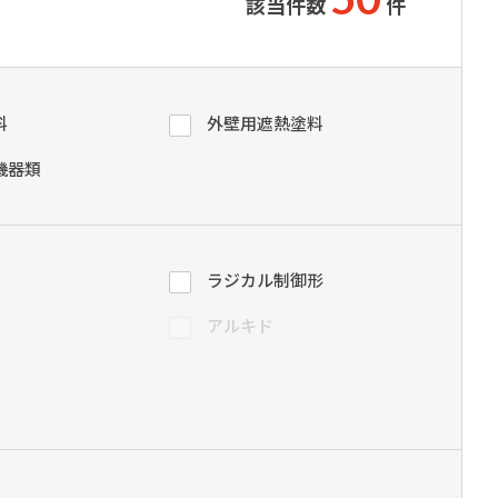
該当件数
件
ダイヤモンドコート加盟施工店がお届けする
なのステキな家
品質重視の戸建て住宅システムはこちら
料
外壁用遮熱塗料
いについて
機器類
リーズ
THERMOEYE サーモアイ
ダンジオーラシステム
MK
ラジカル制御形
アルキド