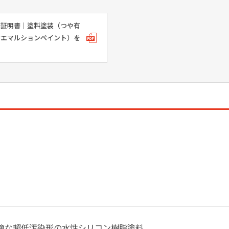
等証明書｜塗料塗装（つや有
脂エマルションペイント）を
適な超低汚染形の水性シリコン樹脂塗料