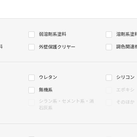
塗料に関する用語を調べることができます
ニッペマンとみん
製品特集
弱溶剤系塗料
溶剤系塗
ご利用にあたって
個人情報の取扱
料
調色関連
グランセラシリーズ
パーフェクトシ
外壁保護クリヤー
プロテクトン
EMO
SUSTAINA SYSTEM
グリーンループB
ウレタン
シリコン
無機系
エポキシ
シラン系・セメント系・消
そのほか
石灰系