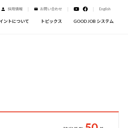
採用情報
お問い合わせ
English
イントについて
トピックス
GOOD JOB システム
装を学ぶ
実績紹介
ご質問
概要
みなさまへのお知らせ
拠点情報
く学ぶことができます
実際にどんな場所に塗られてるのか見てみましょう
家庭用塗料
自動車補修用塗料
ダイヤモンドコート
ニッペホームプロダクツの
替えガイド
ウェブサイトに移動します
5
0
活動