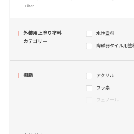
建築・重防食・自動車補修用の各分野で、
塗料の開発・製造および販売を展開。全国
Filter
幅広い製品ラインナップをご用意していま
のネットワークを通じて、卓越した塗料の
す。
意匠性とコーティング技術をご提供してま
外装用上塗り塗料
いります。
水性塗料
カテゴリー
陶磁器タイル用塗
樹脂
アクリル
フッ素
フェノール