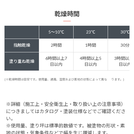
乾燥時間
5～10℃
23℃
30℃
指触乾燥
2時間
1時間
30分
6時間以上7
4時間以上5
3時間以上
塗り重ね乾燥
日以内
日以内
日以内
{※乾燥時間は目安です。使用量、通風、湿度および素地の状態によって異な
ります。}
※詳細（施工上・安全衛生上・取り扱い上の注意事項）
につきましてはカタログ・塗装仕様などでご確認くださ
い。
※使用量、塗り坪は標準的数値です。被塗物の形状・素
地の状態・気象条件などで幅を生じ増減します。