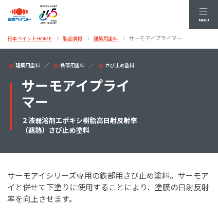
MENU
サーモアイプライマー
日本ペイントHOME
製品情報
建築用塗料
建築用塗料
鉄部用塗料
さび止め塗料
サーモアイプライ
マー
２液弱溶剤エポキシ樹脂高日射反射率
（遮熱）さび止め塗料
サーモアイシリーズ専用の鉄部用さび止め塗料。サーモア
イと併せて下塗りに使用することにより、塗膜の日射反射
率を向上させます。