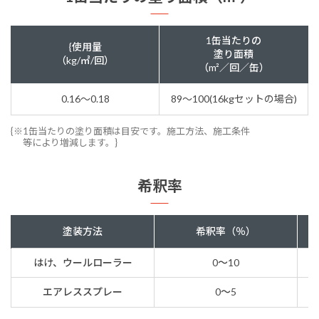
1缶当たりの
{使用量
塗り面積
（kg/㎡/回）
（m²／回／缶）
0.16～0.18
89～100(16kgセットの場合)
{※1缶当たりの塗り面積は目安です。施工方法、施工条件
等により増減します。}
希釈率
塗装方法
希釈率（％）
はけ、ウールローラー
0〜10
エアレススプレー
0〜5