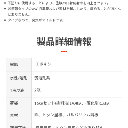
下塗りに使用することにより、塗膜の日射反射率を向上させます。
弱溶剤タイプのため旧塗膜および素材を起こしたり、痛めることがほとん
どありません。
タイプなので、臭気がマイルドです。
製品詳細情報
エポキシ
樹脂
水性/溶剤
弱溶剤系
2液
1液/2液
荷姿
16kgセット(塗料液)14.4kg、(硬化剤)1.6kg
鉄、トタン屋根、ガルバリウム鋼板
素材
適用下地
鋼板屋根、トタン屋根などの塗り替え