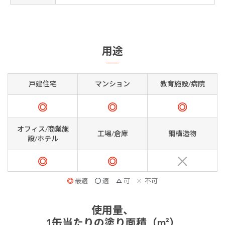
用途
戸建住宅
マンション
教育施設/病院
オフィス/商業施
工場/倉庫
鋼構造物
設/ホテル
最適
適
可
不可
使用量、
1缶当たりの塗り面積（m²）