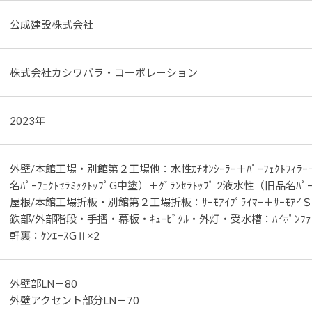
公成建設株式会社
株式会社カシワバラ・コーポレーション
2023年
外壁/本館工場・別館第２工場他：水性ｶﾁｵﾝｼｰﾗｰ＋ﾊﾟｰﾌｪｸﾄﾌｨﾗｰ＋
名ﾊﾟｰﾌｪｸﾄｾﾗﾐｯｸﾄｯﾌﾟG中塗）＋ｸﾞﾗﾝｾﾗﾄｯﾌﾟ 2液水性（旧品名ﾊﾟｰﾌ
屋根/本館工場折板・別館第２工場折板：ｻｰﾓｱｲﾌﾟﾗｲﾏｰ＋ｻｰﾓｱｲＳ
鉄部/外部階段・手摺・幕板・ｷｭｰﾋﾞｸﾙ・外灯・受水槽：ﾊｲﾎﾟﾝﾌｧｲﾝﾌ
軒裏：ｹﾝｴｰｽGⅡ×2
外壁部LN－80
外壁アクセント部分LN－70