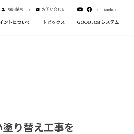
採用情報
お問い合わせ
English
イントについて
トピックス
GOOD JOB システム
装を学ぶ
実績紹介
ご質問
概要
みなさまへのお知らせ
拠点情報
く学ぶことができます
実際にどんな場所に塗られてるのか見てみましょう
家庭用塗料
自動車補修用塗料
ダイヤモンドコート
ニッペホームプロダクツの
い塗り替え工事を
替えガイド
ウェブサイトに移動します
活動