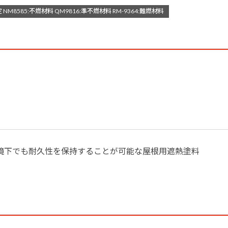
NM8585:不燃材料 QM9816:準不燃材料 RM-9364:難燃材料
境下でも耐久性を保持することが可能な屋根用遮熱塗料