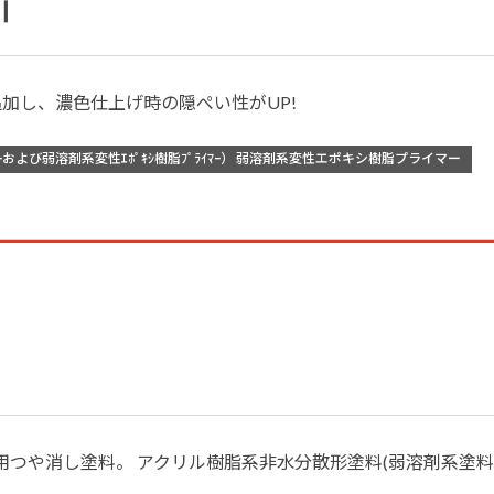
Ⅱ
加し、濃色仕上げ時の隠ぺい性がUP!
樹脂ﾌﾟﾗｲﾏｰおよび弱溶剤系変性ｴﾎﾟｷｼ樹脂ﾌﾟﾗｲﾏｰ） 弱溶剤系変性エポキシ樹脂プライマー
つや消し塗料。 アクリル樹脂系非水分散形塗料(弱溶剤系塗料