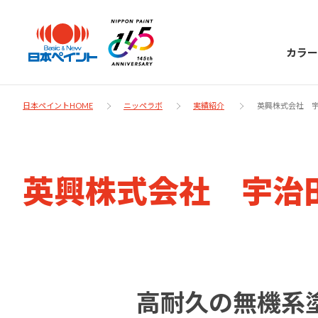
カラー
日本ペイントHOME
ニッペラボ
実績紹介
英興株式会社 
日本ペイント
英興株式会社 宇治
に
お客様サポー
ニッペラボ
ついて
ト
塗装をする時、施工会社へお願いする時に
製品情報
知っておくべき塗料・塗装の基礎知識をご
日本ペイントグループの一員として、建築
お問い合わせにあたっては、まずは「よく
高耐久の無機系
紹介します。
物や大型構造物用、自動車の補修塗装向け
あるご質問」をご参照ください。