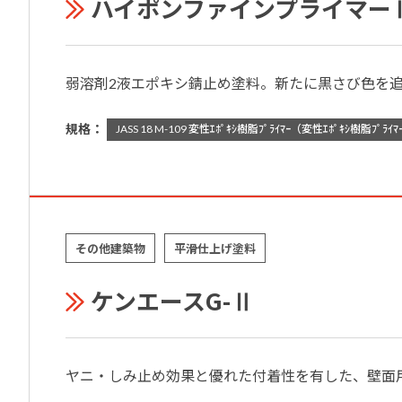
ハイポンファインプライマー
弱溶剤2液エポキシ錆止め塗料。新たに黒さび色を追
規格：
JASS 18 M-109 変性ｴﾎﾟｷｼ樹脂ﾌﾟﾗｲﾏｰ（変性ｴﾎﾟｷｼ
その他建築物
平滑仕上げ塗料
ケンエースG-Ⅱ
ヤニ・しみ止め効果と優れた付着性を有した、壁面用