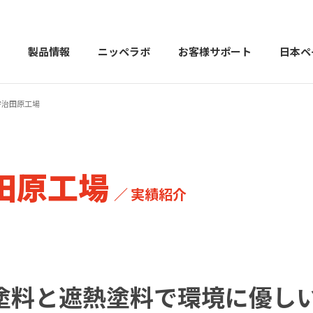
製品情報
ニッペラボ
お客様サポート
日本ペ
宇治田原工場
製品を探す
PERFECT Color Design
塗料・塗
田原工場
販売店様向けサイト
トップメッセージ
よくある
会社
／ 実績紹介
カラーコーディネーター戸建ておすすめ配色
塗料や塗装について幅広
建築用塗料
重防食用塗料
塗料と遮熱塗料で環境に優し
用語集
住まいの塗
お問い合わせ
採用情報
CSR