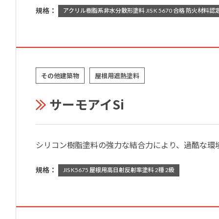
規格：
アクリル樹脂系非水分散形塗料 JIS K 5670 合格 防火材料認定 
その他建築物
屋根用遮熱塗料
サーモアイSi
シリコン樹脂塗料の強力な結合力により、過酷な環
規格：
JIS K5675 屋根用高日射反射率塗料 2種 2級