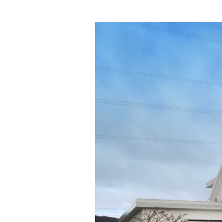
建築・重防食・自動車補修用の各分野で、
塗料の開発・製造および販売を展開。全国
幅広い製品ラインナップをご用意していま
のネットワークを通じて、卓越した塗料の
す。
意匠性とコーティング技術をご提供してま
いります。