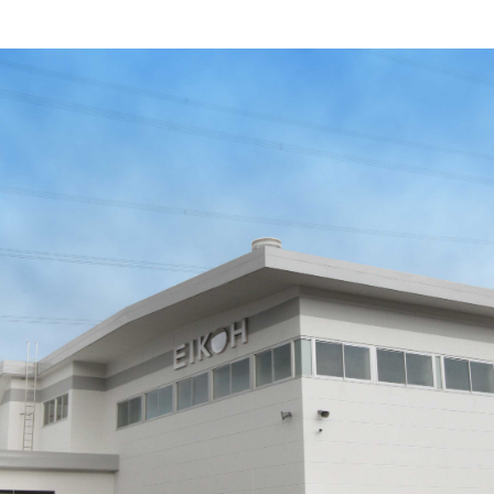
塗料に関する用語を調べることができます
ニッペマンとみん
製品特集
ご利用にあたって
個人情報の取扱
グランセラシリーズ
パーフェクトシ
プロテクトン
EMO
SUSTAINA SYSTEM
グリーンループB