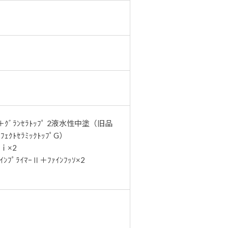
ｸﾞﾗﾝｾﾗﾄｯﾌﾟ 2液水性中塗（旧品
ｪｸﾄｾﾗﾐｯｸﾄｯﾌﾟG）
ｉ×2
ﾟﾗｲﾏｰⅡ＋ﾌｧｲﾝﾌｯｿ×2