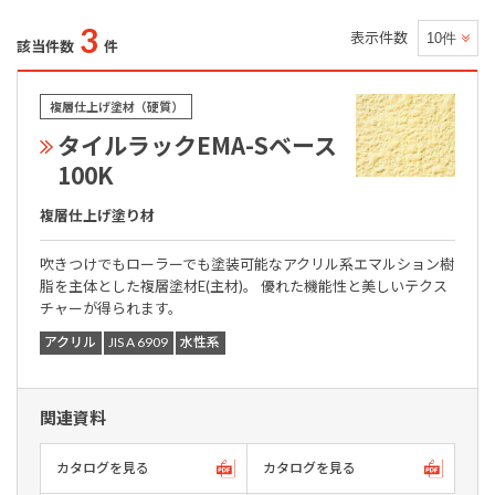
3
表示件数
該当件数
件
複層仕上げ塗材（硬質）
タイルラックEMA-Sベース
100K
複層仕上げ塗り材
吹きつけでもローラーでも塗装可能なアクリル系エマルション樹
脂を主体とした複層塗材E(主材)。 優れた機能性と美しいテクス
チャーが得られます。
アクリル
JIS A 6909
水性系
関連資料
カタログを見る
カタログを見る