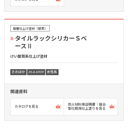
複層仕上げ塗材（硬質）
タイルラックシリカーＳベ
ースⅡ
けい酸質系仕上げ塗材
そのほか
JIS A 6909
水性系
関連資料
防火材料等証明書｜複合
カタログを見る
型化粧用仕上塗りを見る