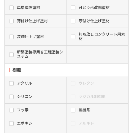
単層弾性塗材
可とう形改修塗材
薄付け仕上げ塗材
厚付け仕上げ塗材
打ち放しコンクリート用素
装飾仕上げ塗材
材
新築塗装専用省工程塗装シ
ステム
樹脂
アクリル
ウレタン
シリコン
ラジカル制御形
フッ素
無機系
エポキシ
アルキド