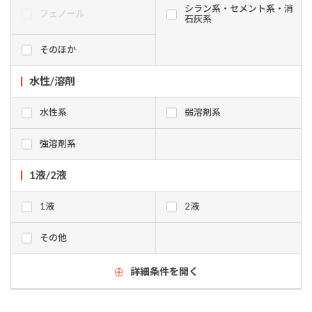
シラン系・セメント系・消
フェノール
石灰系
そのほか
水性/溶剤
水性系
弱溶剤系
強溶剤系
1液/2液
1液
2液
その他
詳細条件を開く