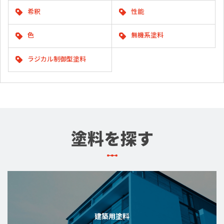
希釈
性能
色
無機系塗料
ラジカル制御型塗料
塗料を探す
建築用塗料