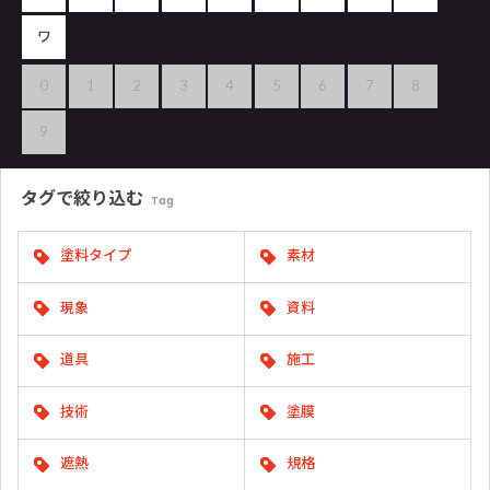
ワ
0
1
2
3
4
5
6
7
8
9
タグで
絞り込む
Tag
塗料タイプ
素材
現象
資料
道具
施工
技術
塗膜
遮熱
規格