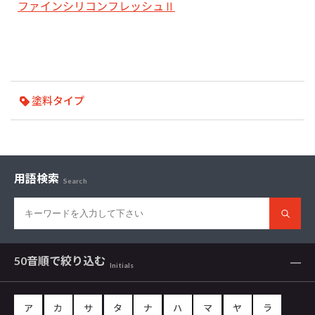
ファインシリコンフレッシュⅡ
塗料タイプ
用語検索
Search
50音順で
絞り込む
Initials
ア
カ
サ
タ
ナ
ハ
マ
ヤ
ラ