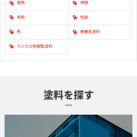
遮熱
規格
希釈
性能
色
無機系塗料
ラジカル制御型塗料
塗料を探す