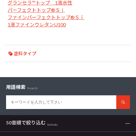
グランセラ™トップ 1液水性
パーフェクトトップ®Ｓｉ
ファインパーフェクトトップ®Ｓｉ
1液ファインウレタンU100
塗料タイプ
用語検索
Search
50音順で
絞り込む
Initials