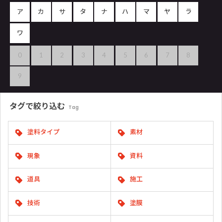
ア
カ
サ
タ
ナ
ハ
マ
ヤ
ラ
ワ
0
1
2
3
4
5
6
7
8
9
タグで
絞り込む
Tag
塗料タイプ
素材
現象
資料
道具
施工
技術
塗膜