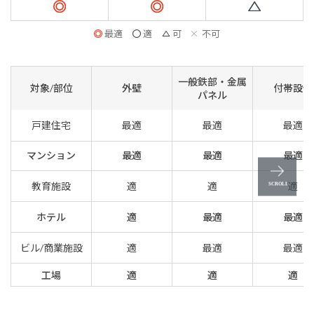
最適
適
可
不可
一般鉄部・金属
対象/部位
外壁
付帯設備
パネル
戸建住宅
最適
最適
最適
マンション
最適
最適
最適
教育施設
適
適
適
ホテル
適
最適
最適
ビル/商業施設
適
最適
最適
工場
適
適
適