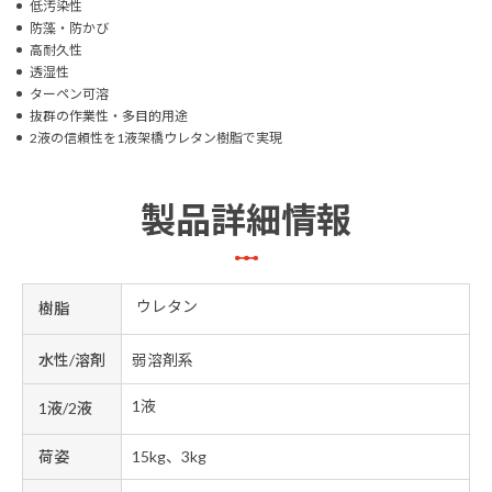
低汚染性
防藻・防かび
高耐久性
透湿性
ターペン可溶
抜群の作業性・多目的用途
2液の信頼性を1液架橋ウレタン樹脂で実現
製品詳細情報
ウレタン
樹脂
水性/溶剤
弱溶剤系
1液
1液/2液
荷姿
15kg、3kg