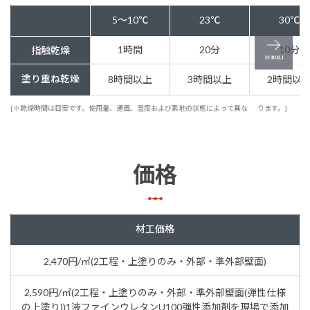
5～10℃
23℃
30℃
1時間
20分
10分
指触乾燥
塗り重ね乾燥
8時間以上
3時間以上
2時間以
{※乾燥時間は目安です。使用量、通風、湿度および素地の状態によって異な
ります。}
価格
材工価格
2,470円/㎡(2工程・上塗りのみ・外部・準外部壁面)
2,590円/㎡(2工程・上塗りのみ・外部・準外部壁面(弾性仕様
の上塗り))1液ファインウレタンU100弾性添加剤を現場で添加