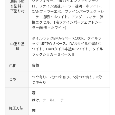
クトフィラー、1液ハイポンファインデク
適用下塗
り塗料・
ロ、ファイン浸透シーラー透明・ホワイト、
下塗り材
DANフィラーエポ、ファインパーフェクトシ
ーラー透明・ホワイト、アンダーフィラー弾
性エクセル、1液ファインパーフェクトシー
ラー(透明・ホワイト)
タイルラックEMA-Sベース100K、タイルラ
ック1液EPO-Sベース、DANタイル中塗Sホ
中塗り塗
料
ワイト、DANタイル中塗Rホワイト、タイル
ラックシリカーＳベースⅡ
各色
色相
つや有り、7分つや有り、5分つや有り、3分
つや
つや有り
適:
はけ、ウールローラー
施工方法
可: