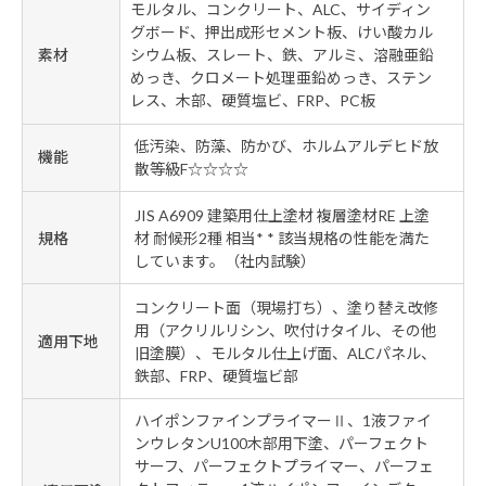
モルタル、コンクリート、ALC、サイディン
グボード、押出成形セメント板、けい酸カル
素材
シウム板、スレート、鉄、アルミ、溶融亜鉛
めっき、クロメート処理亜鉛めっき、ステン
レス、木部、硬質塩ビ、FRP、PC板
低汚染、防藻、防かび、ホルムアルデヒド放
機能
散等級F☆☆☆☆
JIS A6909 建築用仕上塗材 複層塗材RE 上塗
規格
材 耐候形2種 相当* * 該当規格の性能を満た
しています。（社内試験）
コンクリート面（現場打ち）、塗り替え改修
用（アクリルリシン、吹付けタイル、その他
適用下地
旧塗膜）、モルタル仕上げ面、ALCパネル、
鉄部、FRP、硬質塩ビ部
ハイポンファインプライマーⅡ、1液ファイ
ンウレタンU100木部用下塗、パーフェクト
サーフ、パーフェクトプライマー、パーフェ