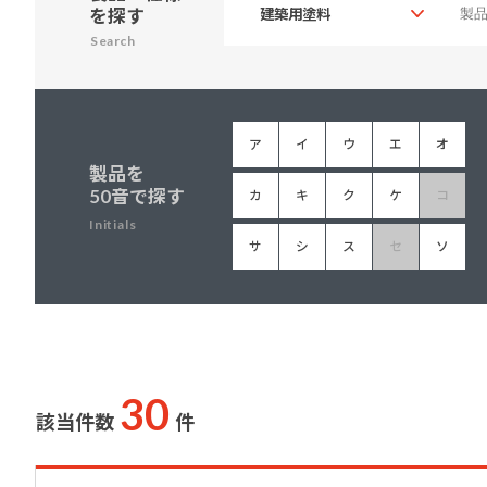
を探す
建築・重防食・自動車補修用の各分野で、
塗料の開発・製造および販売を展開。全国
Search
幅広い製品ラインナップをご用意していま
のネットワークを通じて、卓越した塗料の
す。
意匠性とコーティング技術をご提供してま
いります。
ア
イ
ウ
エ
オ
製品を
50音で探す
カ
キ
ク
ケ
コ
Initials
サ
シ
ス
セ
ソ
30
該当件数
件