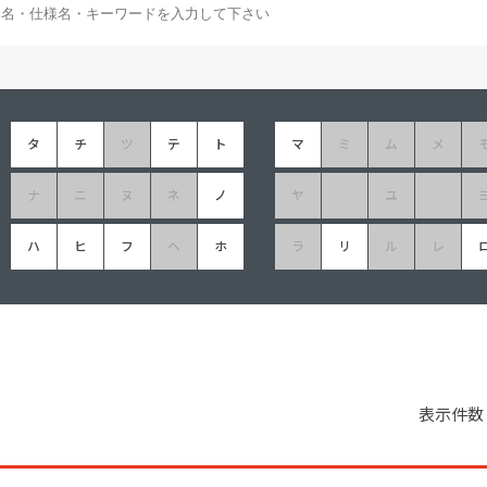
塗料に関する用語を調べることができます
ニッペマンとみん
製品特集
ご利用にあたって
個人情報の取扱
タ
チ
ツ
テ
ト
マ
ミ
ム
メ
グランセラシリーズ
パーフェクトシ
ナ
ニ
ヌ
ネ
ノ
ヤ
ユ
プロテクトン
EMO
SUSTAINA SYSTEM
グリーンループB
ハ
ヒ
フ
ヘ
ホ
ラ
リ
ル
レ
表示件数