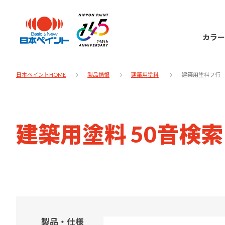
カラー
日本ペイントHOME
製品情報
建築用塗料
建築用塗料フ行
日本ペイント
建築用塗料 50音検
に
お客様サポー
ニッペラボ
ついて
ト
塗装をする時、施工会社へお願いする時に
製品情報
知っておくべき塗料・塗装の基礎知識をご
日本ペイントグループの一員として、建築
お問い合わせにあたっては、まずは「よく
紹介します。
物や大型構造物用、自動車の補修塗装向け
製品・仕様
あるご質問」をご参照ください。