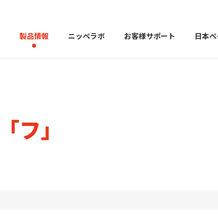
製品情報
ニッペラボ
お客様サポート
日本ペ
製品を探す
PERFECT Color Design
塗料・塗
索「フ」
販売店様向けサイト
トップメッセージ
よくある
会社
カラーコーディネーター戸建ておすすめ配色
塗料や塗装について幅広
建築用塗料
重防食用塗料
用語集
住まいの塗
お問い合わせ
採用情報
CSR