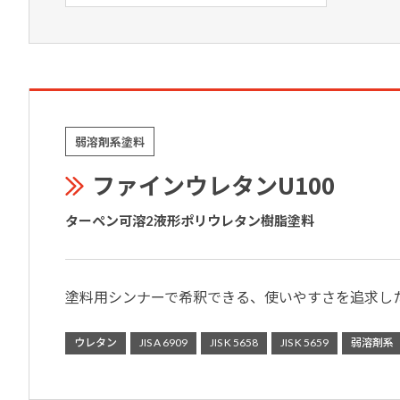
弱溶剤系塗料
ファインウレタンU100
ターペン可溶2液形ポリウレタン樹脂塗料
塗料用シンナーで希釈できる、使いやすさを追求し
ウレタン
JIS A 6909
JIS K 5658
JIS K 5659
弱溶剤系