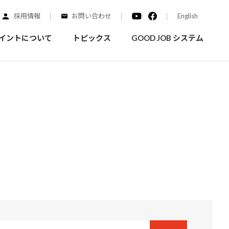
採用情報
お問い合わせ
English
イントについて
トピックス
GOOD JOB システム
装を学ぶ
実績紹介
ご質問
概要
みなさまへのお知らせ
拠点情報
く学ぶことができます
実際にどんな場所に塗られてるのか見てみましょう
家庭用塗料
自動車補修用塗料
ダイヤモンドコート
ニッペホームプロダクツの
替えガイド
ウェブサイトに移動します
活動