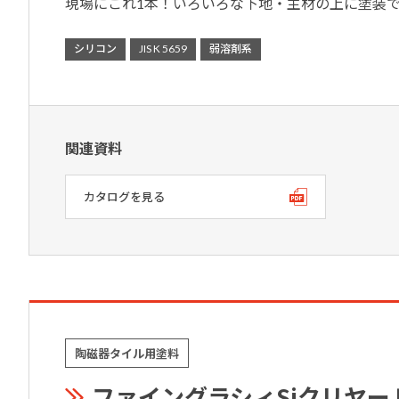
現場にこれ1本！いろいろな下地・主材の上に塗装
シリコン
JIS K 5659
弱溶剤系
関連資料
カタログを見る
陶磁器タイル用塗料
ファイングラシィSiクリヤー