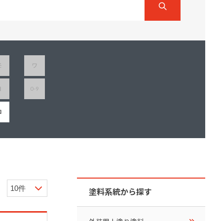
ダイヤモンドコート加盟施工店がお届けする
なのステキな家
品質重視の戸建て住宅システムはこちら
いについて
モ
ワ
リーズ
THERMOEYE サーモアイ
ヨ
0-9
ダンジオーラシステム
MK
ロ
塗料系統から探す