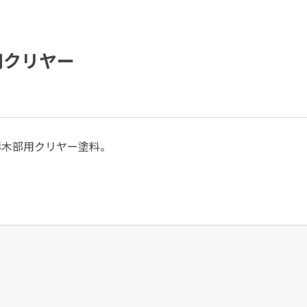
用クリヤー
形木部用クリヤー塗料。