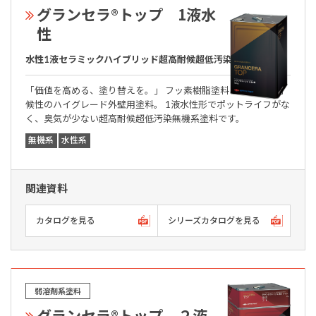
グランセラ®トップ 1液水
性
水性1液セラミックハイブリッド超高耐候超低汚染無機系塗料
「価値を高める、塗り替えを。」 フッ素樹脂塗料を超える高耐
候性のハイグレード外壁用塗料。 1液水性形でポットライフがな
く、臭気が少ない超高耐候超低汚染無機系塗料です。
無機系
水性系
関連資料
カタログを見る
シリーズカタログを見る
弱溶剤系塗料
グランセラ®トップ ２液