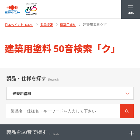
MENU
建築用塗料ク行
日本ペイントHOME
製品情報
建築用塗料
建築用塗料 50音検索「ク」
製品・仕様
を探す
Search
製品を
50音で探す
Initials