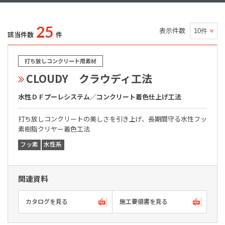
25
表示件数
該当件数
件
打ち放しコンクリート用素材
CLOUDY クラウディ工法
水性ＤＦプーレシステム／コンクリート着色仕上げ工法
打ち放しコンクリートの美しさを引き上げ、長期間守る水性フッ
素樹脂クリヤー着色工法
フッ素
水性系
関連資料
カタログを見る
施工要領書を見る